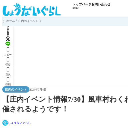
トップページ
お問い合わせ
home
ホーム
庄内のイベント

SHARE:

コピー

保存

目次

印刷
庄内のイベント
2024年7月4日
【庄内イベント情報7/30】風車村わ
催されるようです！
しょうないぐらし