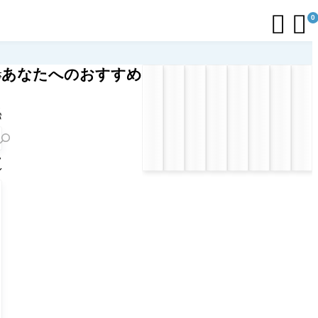


0
あなたへのおすすめ
応
リ
ト
索
フ
ル