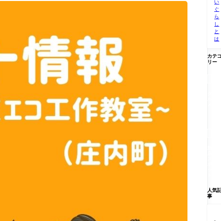
い
ぐ
ら
し
と
は
カテ
リー

グ
ル
メ

新
店/
ス
ポ
ッ
ト
人気
事
【