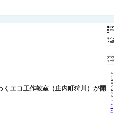
地元
援エ
ア
サイ
内検
記
事
を
検
プロ
索
ィー
し
ょ
う
な
い
くわくエコ工作教室（庄内町狩川）が開
ぐ
ら
し
し
ょ
う
な