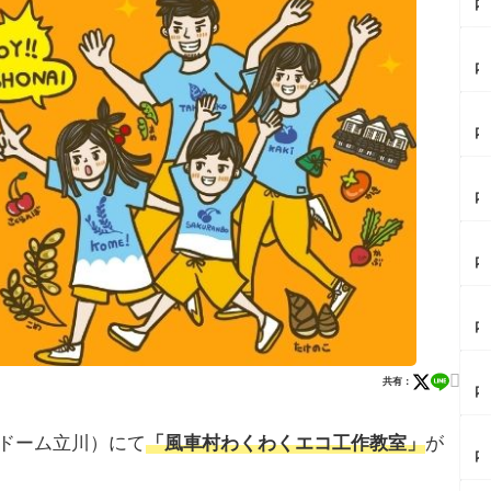
内
イ
ベ
【
ン
内
ト
イ
情
ベ
報
【
ン
8/
内
ト
1
イ
情
2
ベ
報
自
【
ン
9/
由
内
ト
5
の
カ
情
ミ
森
レ
報
ラ
【
ザ
ー
庄
イ
内
ナ
レ
内
ニ
イ
イ
ポ
ラ
×
ベ
ト
ス
ー
【
ル
ン
ペ
ー
メ
内
ポ
ト
ル
プ
ン
カ
ッ
情
セ
カ
街
フ
ト
報
ウ
レ
【
道
ェ

フ
共有：
8/
ス
ー
内
で
レ
ー
1
座
天
イ
奇
ポ
ア
特
流
神
ベ
跡
ぼ
フ
別
【
ンドーム立川）にて
「風車村わくわくエコ工作教室」
が
星
堂
ン
の
ん
タ
開
内
群
（
ト
コ
じ
ヌ
館
イ
を
田
情
ラ
ゅ
ー
ナ
ベ