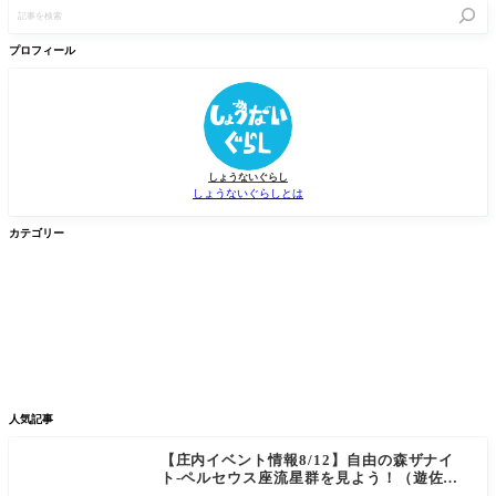
記
事
を
検
プロフィール
索
しょうないぐらし
しょうないぐらしとは
カテゴリー


グルメ
イベント


新店/スポット
話題
人気記事
【庄内イベント情報8/12】自由の森ザナイ
ト-ペルセウス座流星群を見よう！（遊佐
町）