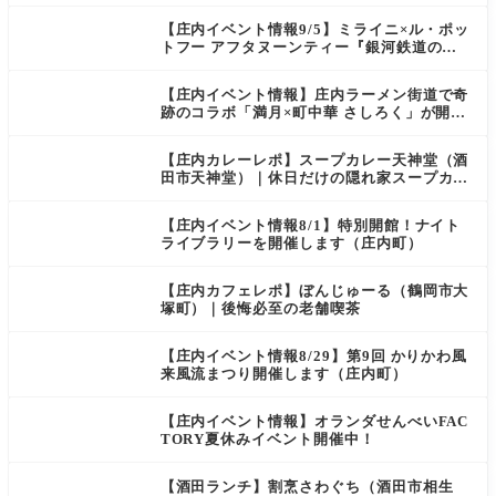
【庄内イベント情報9/5】ミライニ×ル・ポッ
トフー アフタヌーンティー『銀河鉄道の
夜』（酒田市）
【庄内イベント情報】庄内ラーメン街道で奇
跡のコラボ「満月×町中華 さしろく」が開催
中（鶴岡市）
【庄内カレーレポ】スープカレー天神堂（酒
田市天神堂）｜休日だけの隠れ家スープカレ
ー屋
【庄内イベント情報8/1】特別開館！ナイト
ライブラリーを開催します（庄内町）
【庄内カフェレポ】ぼんじゅーる（鶴岡市大
塚町）｜後悔必至の老舗喫茶
【庄内イベント情報8/29】第9回 かりかわ風
来風流まつり開催します（庄内町）
【庄内イベント情報】オランダせんべいFAC
TORY夏休みイベント開催中！
【酒田ランチ】割烹さわぐち（酒田市相生