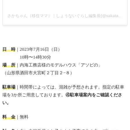
さかちゃん（移住ママ）｜しょうないぐらし編集長(@sakatakosodate_sakachan)がシェアした投稿
日 時
｜2023年7月16日（日）
10時〜14時30分
場 所
｜内海工務店様のモデルハウス「アソビの」
（山形県酒田市大宮町２丁目２−８）
駐車場
｜時間帯によっては、混雑が予想されます。指定の駐車
場を3か所ご用意しております。
④駐車場案内をご確認くださ
い。
料 金
｜無料