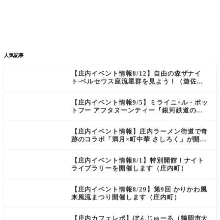
グルメ
イベント


新店/スポット
話題
人気記事
【庄内イベント情報8/12】自由の森ザナイ
ト-ペルセウス座流星群を見よう！（遊佐
町）
【庄内イベント情報9/5】ミライニ×ル・ポッ
トフー アフタヌーンティー『銀河鉄道の
夜』（酒田市）
【庄内イベント情報】庄内ラーメン街道で奇
跡のコラボ「満月×町中華 さしろく」が開催
中（鶴岡市）
【庄内イベント情報8/1】特別開館！ナイト
ライブラリーを開催します（庄内町）
【庄内イベント情報8/29】第9回 かりかわ風
来風流まつり開催します（庄内町）
【庄内カフェレポ】ぼんじゅーる（鶴岡市大