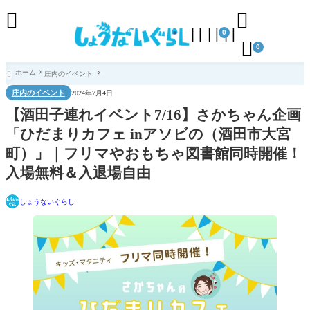





0

0
ホーム
庄内のイベント

庄内のイベント
2024年7月4日
【酒田子連れイベント7/16】さかちゃん企画
「ひだまりカフェ inアソビの（酒田市大宮
町）」｜フリマやおもちゃ図書館同時開催！
入場無料＆入退場自由
しょうないぐらし