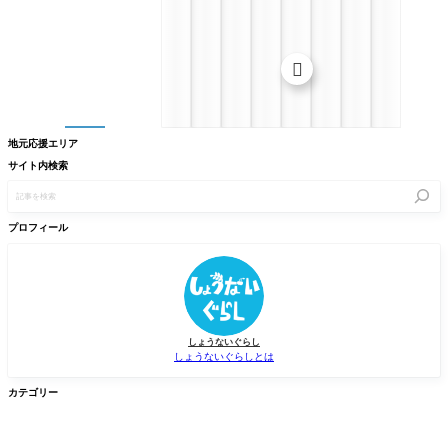

地元応援エリア
サイト内検索
記
事
を
検
プロフィール
索
しょうないぐらし
しょうないぐらしとは
カテゴリー

