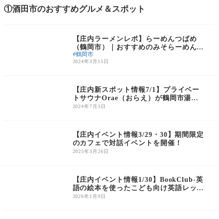
①酒田市のおすすめグルメ＆スポット
庄内のグルメ
【庄内ラーメンレポ】らーめんつばめ
（鶴岡市）｜おすすめのみそらーめんは
鶴岡市
必食！！！
2024年3月15日
庄内の話題
【庄内新スポット情報7/1】プライベー
トサウナOrae（おらえ）が鶴岡市湯野
浜にOPEN！
2024年7月3日
庄内のイベント
【庄内イベント情報3/29・30】期間限定
のカフェで対話イベントを開催！
2025年3月26日
庄内のイベント
【庄内イベント情報1/30】BookClub-英
語の絵本を使ったこども向け英語レッス
ン-（酒田市）
2026年1月9日
庄内のイベント