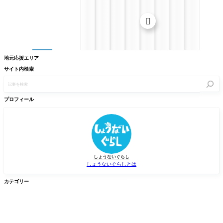

地元応援エリア
サイト内検索
記
事
を
検
プロフィール
索
しょうないぐらし
しょうないぐらしとは
カテゴリー


グルメ
イベント