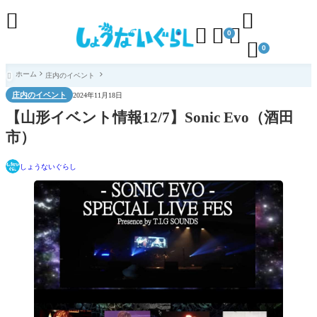





0

0
ホーム
庄内のイベント

庄内のイベント
2024年11月18日
【山形イベント情報12/7】Sonic Evo（酒田
市）
しょうないぐらし