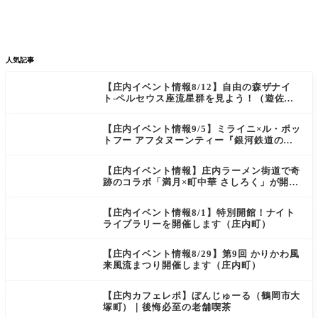


新店/スポット
話題
人気記事
【庄内イベント情報8/12】自由の森ザナイ
ト-ペルセウス座流星群を見よう！（遊佐
町）
【庄内イベント情報9/5】ミライニ×ル・ポッ
トフー アフタヌーンティー『銀河鉄道の
夜』（酒田市）
【庄内イベント情報】庄内ラーメン街道で奇
跡のコラボ「満月×町中華 さしろく」が開催
中（鶴岡市）
【庄内イベント情報8/1】特別開館！ナイト
ライブラリーを開催します（庄内町）
【庄内イベント情報8/29】第9回 かりかわ風
来風流まつり開催します（庄内町）
【庄内カフェレポ】ぼんじゅーる（鶴岡市大
塚町）｜後悔必至の老舗喫茶