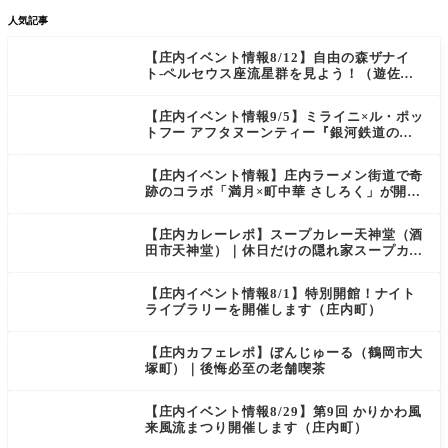
人気記事
【庄内イベント情報8/12】自由の森ザナイ
ト-ペルセウス座流星群を見よう！（遊佐
町）
【庄内イベント情報9/5】ミライニ×ル・ポッ
トフー アフタヌーンティー『銀河鉄道の
夜』（酒田市）
【庄内イベント情報】庄内ラーメン街道で奇
跡のコラボ「満月×町中華 さしろく」が開催
中（鶴岡市）
【庄内カレーレポ】スープカレー天神堂（酒
田市天神堂）｜休日だけの隠れ家スープカレ
ー屋
【庄内イベント情報8/1】特別開館！ナイト
ライブラリーを開催します（庄内町）
【庄内カフェレポ】ぼんじゅーる（鶴岡市大
塚町）｜後悔必至の老舗喫茶
【庄内イベント情報8/29】第9回 かりかわ風
来風流まつり開催します（庄内町）