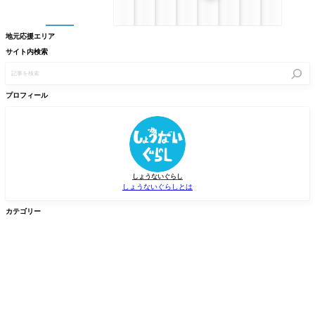
地元応援エリア
サイト内検索
記
事
を
検
プロフィール
索
しょうないぐらし
しょうないぐらしとは
カテゴリー


グルメ
イベント


新店/スポット
話題