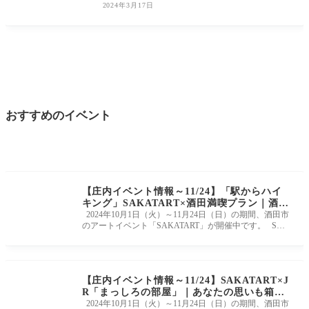
2024年3月17日
おすすめのイベント
【庄内イベント情報～11/24】「駅からハイ
キング」SAKATART×酒田満喫プラン｜酒田
の魅力を味わい尽くせ！
2024年10月1日（火）～11月24日（日）の期間、酒田市
のアートイベント「SAKATART」が開催中です。 SAK
ATARTはミライニからアートを広
【庄内イベント情報～11/24】SAKATART×J
R「まっしろの部屋」｜あなたの思いも箱に
しまって
2024年10月1日（火）～11月24日（日）の期間、酒田市