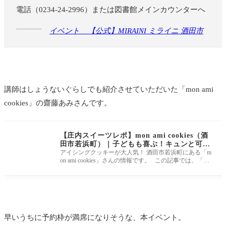
電話（0234-24-2996）または図書館メインカウンターへ
イベント _ 【公式】MIRAINI ミライニ 酒田市
講師はしょうないぐらしでも紹介させていただいた「mon ami
cookies」の齋藤あみさんです。
【庄内スイーツレポ】mon ami cookies（酒
田市若浜町）｜子どもも喜ぶ！キュンと可愛
い手作りアイシングクッキーのお店
アイシングクッキーが大人気！ 酒田市若浜町にある「m
on ami cookies」さんの情報です。 この記事では、「mo
n ami cookies」さんの店内の
早いうちに予約枠が満席になりそうな、本イベント。