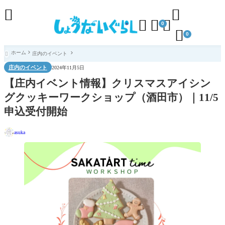





0

0
ホーム
庄内のイベント

庄内のイベント
2024年11月5日
【庄内イベント情報】クリスマスアイシン
グクッキーワークショップ（酒田市）｜11/5
申込受付開始
asuka