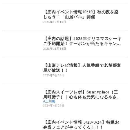
庄内のイベント
【庄内イベント情報10/19】秋の夜を楽
しもう！「山居バル」開催
2025年10月10日
庄内のイベント
【庄内の話題】2025年クリスマスケーキ
ご予約開始！クーポンが当たるキャンペ
ーンも
2025年11月14日
庄内の話題
【山形テレビ情報】人気番組で老舗蕎麦
屋が放送！！
2025年5月26日
庄内のグルメ
【庄内スイーツレポ】Sunnyplace（三
川町猪子）｜心も体も元気になるやさし
三川町
いおやつ
2024年4月29日
庄内のイベント
【庄内イベント情報 3/23-3/24】特選お
弁当フェアがやってくる！！！