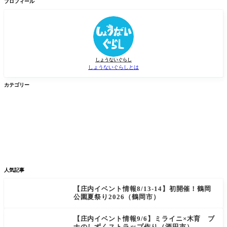
検
プロフィール
索
しょうないぐらし
しょうないぐらしとは
カテゴリー


グルメ
イベント


新店/スポット
話題
人気記事
【庄内イベント情報8/13-14】初開催！鶴岡
公園夏祭り2026（鶴岡市）
【庄内イベント情報9/6】ミライニ×木育 ブ
ナのしずくストラップ作り（酒田市）