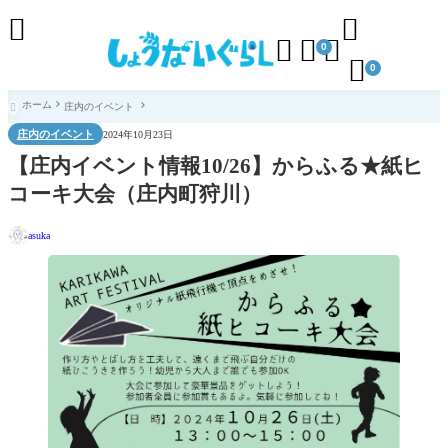





0

0
ホーム
庄内のイベント

庄内のイベント
2024年10月23日
【庄内イベント情報10/26】からふる★紙ヒ
コーキ大会（庄内町狩川）
asuka