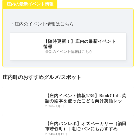
庄内の最新イベント情報
・庄内のイベント情報はこちら
【随時更新！】庄内の最新イベント
情報
最新のイベント情報はこちら
庄内町のおすすめグルメ/スポット
庄内のイベント
【庄内イベント情報1/30】BookClub-英
語の絵本を使ったこども向け英語レッス
ン-（酒田市）
2026年1月9日
庄内のグルメ
【庄内パンレポ】オズベーカリー（酒田
市若竹町）｜朝ごパンにもおすすめ
2024年4月17日