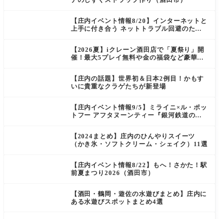
【庄内イベント情報8/20】インターネットと
上手に付き合う ネットトラブル回避のため
の講座＆スマホ教室（酒田市）
【2026夏】iクレーン酒田店で「夏祭り」開
催！最大5プレイ無料や金の福袋など豪華企
画が満載！
【庄内の話題】世界初＆日本2例目！かもす
いに貴重なクラゲたちが新登場
【庄内イベント情報9/5】ミライニ×ル・ポッ
トフー アフタヌーンティー『銀河鉄道の
夜』（酒田市）
【2024まとめ】庄内のひんやりスイーツ
（かき氷・ソフトクリーム・シェイク）11選
【庄内イベント情報8/22】もへ！さかた！駅
前夏まつり2026（酒田市）
【酒田・鶴岡・遊佐の水遊びまとめ】庄内に
ある水遊びスポットまとめ4選