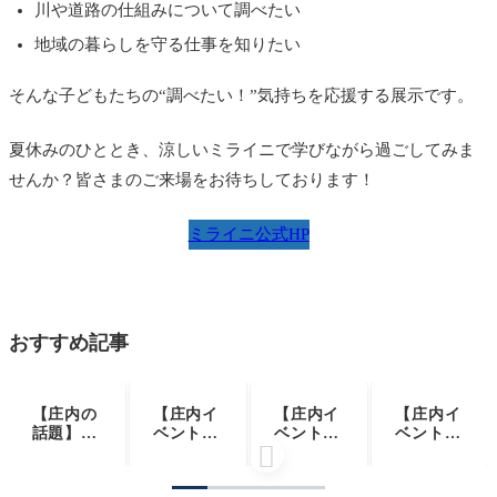
川や道路の仕組みについて調べたい
地域の暮らしを守る仕事を知りたい
そんな子どもたちの“調べたい！”気持ちを応援する展示です。
夏休みのひととき、涼しいミライニで学びながら過ごしてみま
せんか？皆さまのご来場をお待ちしております！
ミライニ公式HP
おすすめ記事
【庄内の
【庄内イ
【庄内イ
【庄内イ
話題】世
ベント情
ベント情
ベント情

界初＆日
報9/6】
報8/13-1
報8/20】
本2例
ミライニ
4】初開
インター
目！かも
×木育
催！鶴岡
ネットと