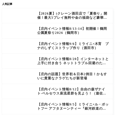
人気記事
【2026夏】iクレーン酒田店で「夏祭り」開
催！最大5プレイ無料や金の福袋など豪華企
画が満載！
【庄内イベント情報8/13-14】初開催！鶴岡
公園夏祭り2026（鶴岡市）
【庄内イベント情報9/6】ミライニ×木育 ブ
ナのしずくストラップ作り（酒田市）
【庄内イベント情報8/20】インターネットと
上手に付き合う ネットトラブル回避のため
の講座＆スマホ教室（酒田市）
【庄内の話題】世界初＆日本2例目！かもす
いに貴重なクラゲたちが新登場
【庄内イベント情報8/12】自由の森ザナイ
ト-ペルセウス座流星群を見よう！（遊佐
町）
【庄内イベント情報9/5】ミライニ×ル・ポッ
トフー アフタヌーンティー『銀河鉄道の
夜』（酒田市）