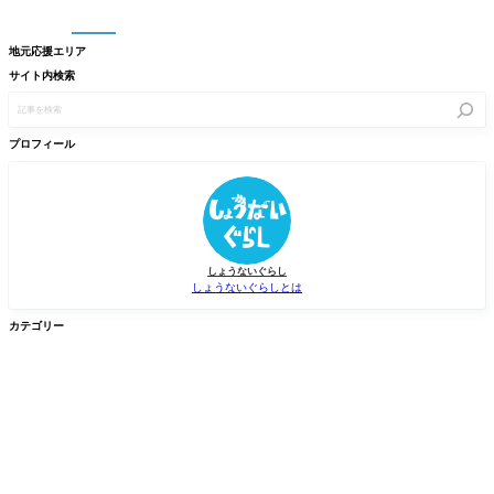
地元応援エリア
サイト内検索
記
事
を
検
プロフィール
索
しょうないぐらし
しょうないぐらしとは
カテゴリー


グルメ
イベント


新店/スポット
話題