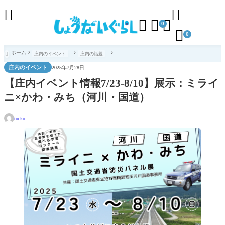





0

0
ホーム
庄内のイベント
庄内の話題

庄内のイベント
2025年7月28日
【庄内イベント情報7/23-8/10】展示：ミライ
ニ×かわ・みち（河川・国道）
toeko