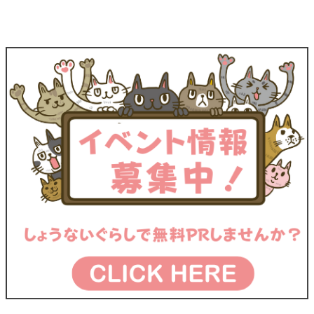
すいに貴
ブナのし
公園夏祭
上手に付
重なクラ
ずくスト
り2026
き合う
ゲたちが
ラップ作
（鶴岡
ネットト
新登場
り（酒田
市）
ラブル回
市）
避のため
の講座＆
スマホ教
室（酒田
市）