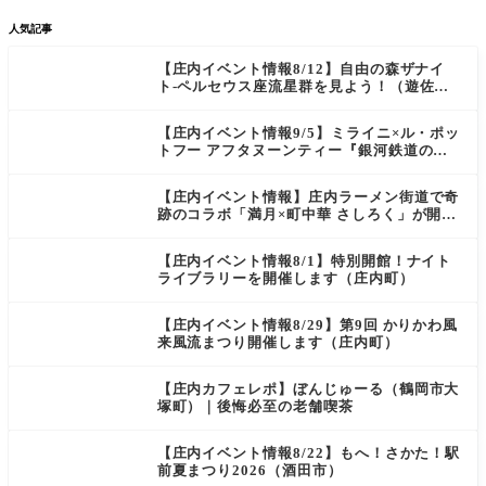
人気記事
【庄内イベント情報8/12】自由の森ザナイ
ト-ペルセウス座流星群を見よう！（遊佐
町）
【庄内イベント情報9/5】ミライニ×ル・ポッ
トフー アフタヌーンティー『銀河鉄道の
夜』（酒田市）
【庄内イベント情報】庄内ラーメン街道で奇
跡のコラボ「満月×町中華 さしろく」が開催
中（鶴岡市）
【庄内イベント情報8/1】特別開館！ナイト
ライブラリーを開催します（庄内町）
【庄内イベント情報8/29】第9回 かりかわ風
来風流まつり開催します（庄内町）
【庄内カフェレポ】ぼんじゅーる（鶴岡市大
塚町）｜後悔必至の老舗喫茶
【庄内イベント情報8/22】もへ！さかた！駅
前夏まつり2026（酒田市）