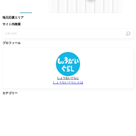
地元応援エリア
サイト内検索
記
事
を
検
プロフィール
索
しょうないぐらし
しょうないぐらしとは
カテゴリー


グルメ
イベント


新店/スポット
話題