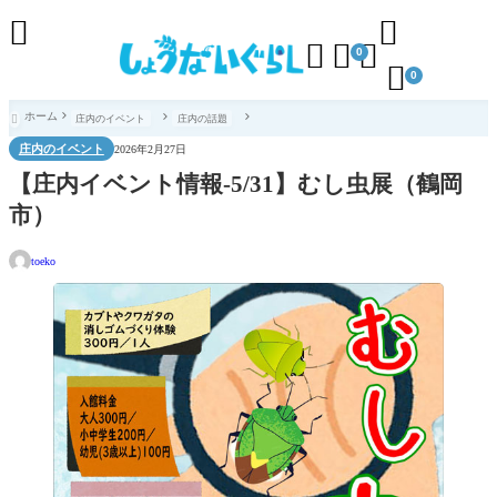





0

0
ホーム
庄内のイベント
庄内の話題

庄内のイベント
2026年2月27日
【庄内イベント情報-5/31】むし虫展（鶴岡
市）
toeko