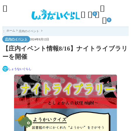





0

0
ホーム
庄内のイベント

庄内のイベント
2024年8月12日
【庄内イベント情報8/16】ナイトライブラリ
ーを開催
しょうないぐらし