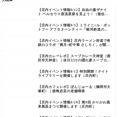
人気記事
【庄内イベント情報8/12】自由の森ザナイ
ト-ペルセウス座流星群を見よう！（遊佐
町）
【庄内イベント情報9/5】ミライニ×ル・ポッ
トフー アフタヌーンティー『銀河鉄道の
夜』（酒田市）
【庄内イベント情報】庄内ラーメン街道で奇
跡のコラボ「満月×町中華 さしろく」が開催
中（鶴岡市）
【庄内カレーレポ】スープカレー天神堂（酒
田市天神堂）｜休日だけの隠れ家スープカレ
ー屋
【庄内イベント情報8/1】特別開館！ナイト
ライブラリーを開催します（庄内町）
【庄内カフェレポ】ぼんじゅーる（鶴岡市大
塚町）｜後悔必至の老舗喫茶
【庄内イベント情報8/29】第9回 かりかわ風
来風流まつり開催します（庄内町）