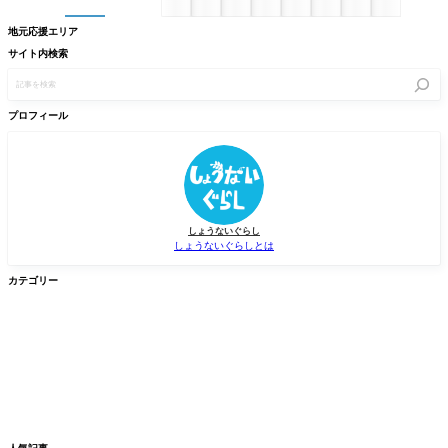
地元応援エリア
サイト内検索
記
事
を
検
プロフィール
索
しょうないぐらし
しょうないぐらしとは
カテゴリー


グルメ
イベント


新店/スポット
話題