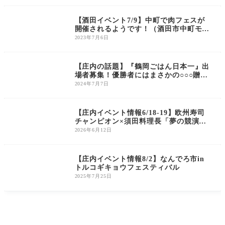
庄内のイベント
【酒田イベント7/9】中町で肉フェスが
開催されるようです！（酒田市中町モー
ル）
2023年7月6日
庄内の話題
【庄内の話題】『鶴岡ごはん日本一』出
場者募集！優勝者にはまさかの○○○贈
呈！？
2024年7月7日
庄内のイベント
【庄内イベント情報6/18-19】欧州寿司
チャンピオン×須田料理長「夢の競演」2
Days特別イベント開催
2026年6月12日
庄内のイベント
【庄内イベント情報8/2】なんでろ市in
トルコギキョウフェスティバル
2025年7月25日