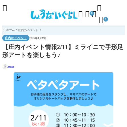





0

0
ホーム
庄内のイベント

庄内のイベント
2025年1月19日
【庄内イベント情報2/11】ミライニで手形足
形アートを楽しもう♪
asuka