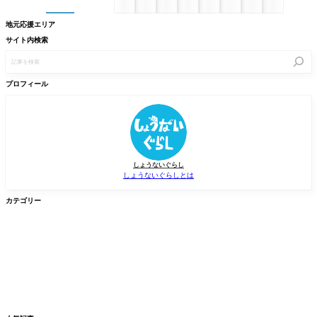
地元応援エリア
サイト内検索
記
事
を
検
プロフィール
索
しょうないぐらし
しょうないぐらしとは
カテゴリー


グルメ
イベント


新店/スポット
話題