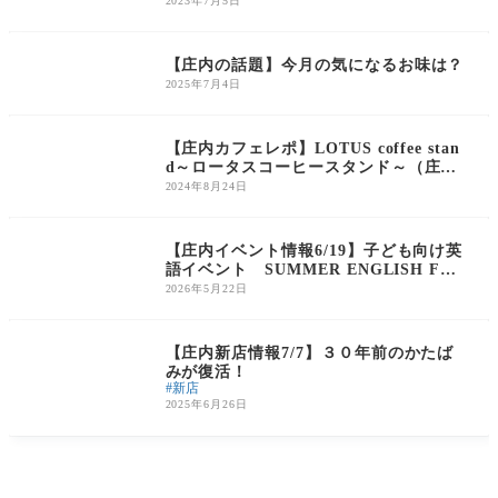
です｜酒田から車で1時間！県内のお祭
2023年7月5日
りが一度に見られる楽しそうなイベント
庄内のイベント
です
【庄内の話題】今月の気になるお味は？
2025年7月4日
庄内のグルメ
【庄内カフェレポ】LOTUS coffee stan
d～ロータスコーヒースタンド～（庄内
町余目）｜ナチュラル空間で楽しむこだ
2024年8月24日
わりの一杯
庄内のイベント
【庄内イベント情報6/19】子ども向け英
語イベント SUMMER ENGLISH FES
TIVAL｜ミライニ
2026年5月22日
庄内の話題
【庄内新店情報7/7】３０年前のかたば
みが復活！
新店
2025年6月26日