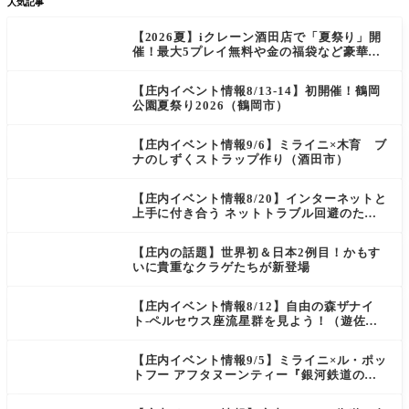
人気記事
【2026夏】iクレーン酒田店で「夏祭り」開
催！最大5プレイ無料や金の福袋など豪華企
画が満載！
【庄内イベント情報8/13-14】初開催！鶴岡
公園夏祭り2026（鶴岡市）
【庄内イベント情報9/6】ミライニ×木育 ブ
ナのしずくストラップ作り（酒田市）
【庄内イベント情報8/20】インターネットと
上手に付き合う ネットトラブル回避のため
の講座＆スマホ教室（酒田市）
【庄内の話題】世界初＆日本2例目！かもす
いに貴重なクラゲたちが新登場
【庄内イベント情報8/12】自由の森ザナイ
ト-ペルセウス座流星群を見よう！（遊佐
町）
【庄内イベント情報9/5】ミライニ×ル・ポッ
トフー アフタヌーンティー『銀河鉄道の
夜』（酒田市）