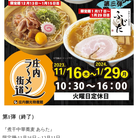
第1弾（終了）
『煮干中華蕎麦 あらた』
限定麺:11月16日～12月11日