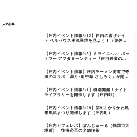


新店/スポット
話題
人気記事
【庄内イベント情報8/12】自由の森ザナイ
ト-ペルセウス座流星群を見よう！（遊佐
町）
【庄内イベント情報9/5】ミライニ×ル・ポッ
トフー アフタヌーンティー『銀河鉄道の
夜』（酒田市）
【庄内イベント情報】庄内ラーメン街道で奇
跡のコラボ「満月×町中華 さしろく」が開催
中（鶴岡市）
【庄内イベント情報8/1】特別開館！ナイト
ライブラリーを開催します（庄内町）
【庄内イベント情報8/29】第9回 かりかわ風
来風流まつり開催します（庄内町）
【庄内カフェレポ】ぼんじゅーる（鶴岡市大
塚町）｜後悔必至の老舗喫茶