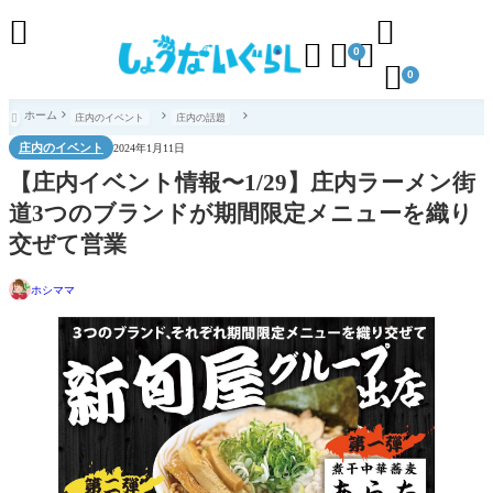





0

0
ホーム
庄内のイベント
庄内の話題

庄内のイベント
2024年1月11日
【庄内イベント情報〜1/29】庄内ラーメン街
道3つのブランドが期間限定メニューを織り
交ぜて営業
ホシママ