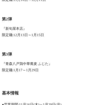
第2弾
『新旬屋本店』
限定麺:12月13日～1月15日
第3弾
『青森八戸鶏中華蕎麦 ふじた』
限定麺:1月17～1月29日
基本情報
●営業期間:11月16日(木)～1月29日(月)