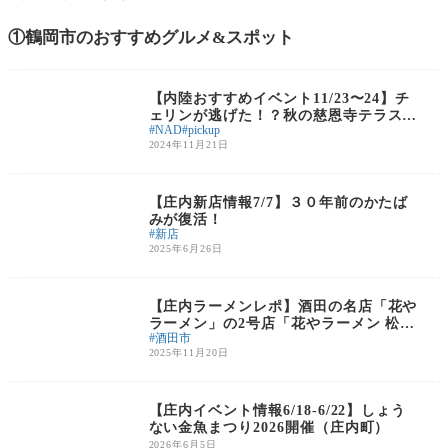
①鶴岡市のおすすめグルメ&スポット
内陸のおでかけスポ
ット
【内陸おすすめイベント11/23〜24】チ
ェリンが逃げた！？秋の慈恩寺テラスで
NAD
pickup
ミッションやものづくりにチャレンジ！
2024年11月21日
庄内の話題
【庄内新店情報7/7】３０年前のかたば
みが復活！
新店
2025年6月26日
ラーメン
【庄内ラーメンレポ】酒田の名店「花や
ラーメン」の2号店「花やラーメン 松山
酒田市
店」にお邪魔してきました！
2025年11月20日
庄内のイベント
【庄内イベント情報6/18-6/22】しょう
ない金魚まつり2026開催（庄内町）
2026年6月5日