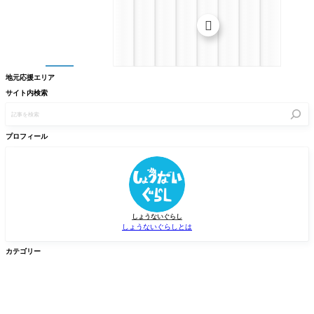

地元応援エリア
サイト内検索
記
事
を
検
プロフィール
索
しょうないぐらし
しょうないぐらしとは
カテゴリー


グルメ
イベント