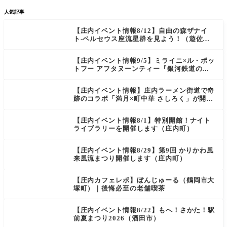
人気記事
【庄内イベント情報8/12】自由の森ザナイ
ト-ペルセウス座流星群を見よう！（遊佐
町）
【庄内イベント情報9/5】ミライニ×ル・ポッ
トフー アフタヌーンティー『銀河鉄道の
夜』（酒田市）
【庄内イベント情報】庄内ラーメン街道で奇
跡のコラボ「満月×町中華 さしろく」が開催
中（鶴岡市）
【庄内イベント情報8/1】特別開館！ナイト
ライブラリーを開催します（庄内町）
【庄内イベント情報8/29】第9回 かりかわ風
来風流まつり開催します（庄内町）
【庄内カフェレポ】ぼんじゅーる（鶴岡市大
塚町）｜後悔必至の老舗喫茶
【庄内イベント情報8/22】もへ！さかた！駅
前夏まつり2026（酒田市）