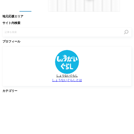
地元応援エリア
サイト内検索
記
事
を
検
プロフィール
索
しょうないぐらし
しょうないぐらしとは
カテゴリー


グルメ
イベント


新店/スポット
話題