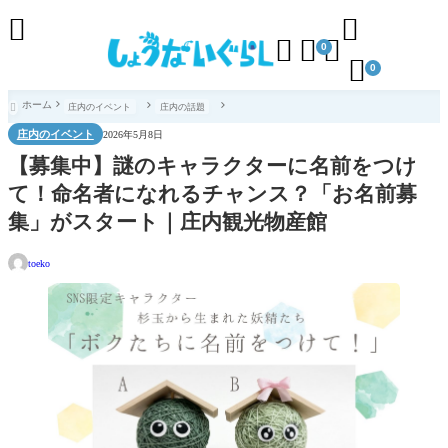





0

0
ホーム
庄内のイベント
庄内の話題

庄内のイベント
2026年5月8日
【募集中】謎のキャラクターに名前をつけ
て！命名者になれるチャンス？「お名前募
集」がスタート｜庄内観光物産館
toeko