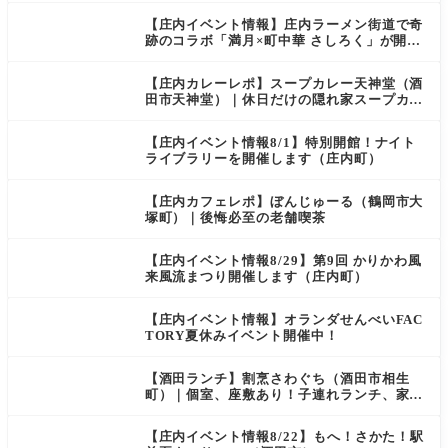
【庄内イベント情報】庄内ラーメン街道で奇
跡のコラボ「満月×町中華 さしろく」が開催
中（鶴岡市）
【庄内カレーレポ】スープカレー天神堂（酒
田市天神堂）｜休日だけの隠れ家スープカレ
ー屋
【庄内イベント情報8/1】特別開館！ナイト
ライブラリーを開催します（庄内町）
【庄内カフェレポ】ぼんじゅーる（鶴岡市大
塚町）｜後悔必至の老舗喫茶
【庄内イベント情報8/29】第9回 かりかわ風
来風流まつり開催します（庄内町）
【庄内イベント情報】オランダせんべいFAC
TORY夏休みイベント開催中！
【酒田ランチ】割烹さわぐち（酒田市相生
町）｜個室、座敷あり！子連れランチ、家族
での会食におすすめ
【庄内イベント情報8/22】もへ！さかた！駅