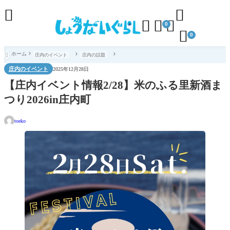





0

0
ホーム
庄内のイベント
庄内の話題

庄内のイベント
2025年12月28日
【庄内イベント情報2/28】米のふる里新酒ま
つり2026in庄内町
toeko