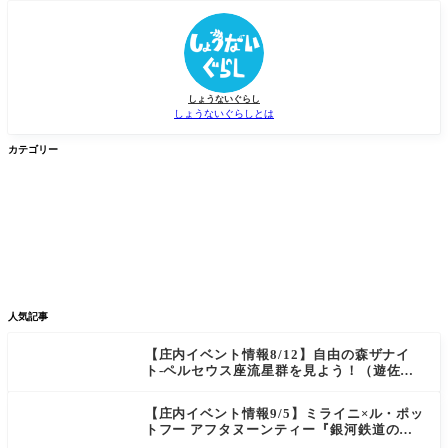
しょうないぐらし
しょうないぐらしとは
カテゴリー


グルメ
イベント


新店/スポット
話題
人気記事
【庄内イベント情報8/12】自由の森ザナイ
ト-ペルセウス座流星群を見よう！（遊佐
町）
【庄内イベント情報9/5】ミライニ×ル・ポッ
トフー アフタヌーンティー『銀河鉄道の
夜』（酒田市）