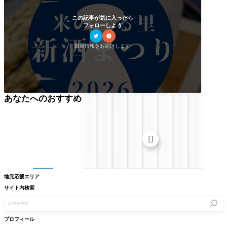
この記事が気に入ったら
フォローしよう
最新情報をお届けします
あなたへのおすすめ

地元応援エリア
サイト内検索
記
事
を
検
プロフィール
索