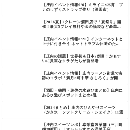
【庄内イベント情報9/6】ミライニ×木育 ブ
ナのしずくストラップ作り（酒田市）
【2026夏】iクレーン酒田店で「夏祭り」開
催！最大5プレイ無料や金の福袋など豪華企
画が満載！
【庄内イベント情報8/20】インターネットと
上手に付き合う ネットトラブル回避のため
の講座＆スマホ教室（酒田市）
【庄内の話題】世界初＆日本2例目！かもす
いに貴重なクラゲたちが新登場
【庄内イベント情報】庄内ラーメン街道で奇
跡のコラボ「満月×町中華 さしろく」が開催
中（鶴岡市）
【酒田・鶴岡・遊佐の水遊びまとめ】庄内に
ある水遊びスポットまとめ4選
【2024まとめ】庄内のひんやりスイーツ
（かき氷・ソフトクリーム・シェイク）11選
【庄内スイーツレポ】幸栄堂製菓舗（三川町
押切新田）｜オシャレすぎる洋菓子店