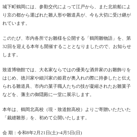
城下町鶴岡には、参勤交代によって江戸から、また北前船によ
り京の都から運ばれた雛人形や雛道具が、今も大切に受け継が
れています。
このたび、市内各所でお雛様を公開する「鶴岡雛物語」を、第
32回を迎える本年も開催することとなりましたので、お知らせ
します。
致道博物館では、大名家ならではの優美な酒井家のお雛飾りを
はじめ、徳川家や細川家の姫君が奥入れの際に持参したと伝え
られる雛道具、市内の菓子職人たちの技が凝縮されたお雛菓子
などを、藩主の御隠殿に一堂に展示します。
本年は、鶴岡北高校（現・致道館高校）よりご寄贈いただいた
「裁縫雛形」を、初めて公開いたします。
会 期：令和8年2月21日(土)~4月5日(日)