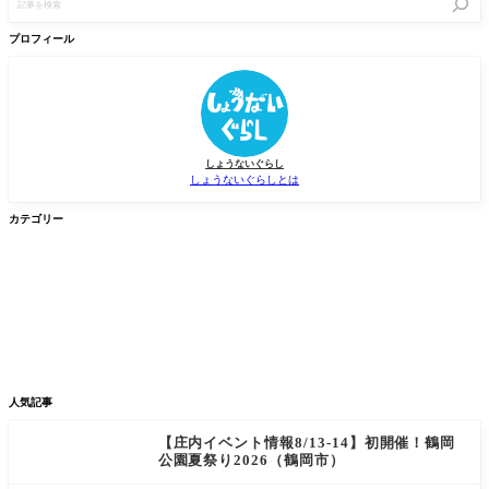
事
を
検
プロフィール
索
しょうないぐらし
しょうないぐらしとは
カテゴリー


グルメ
イベント


新店/スポット
話題
人気記事
【庄内イベント情報8/13-14】初開催！鶴岡
公園夏祭り2026（鶴岡市）