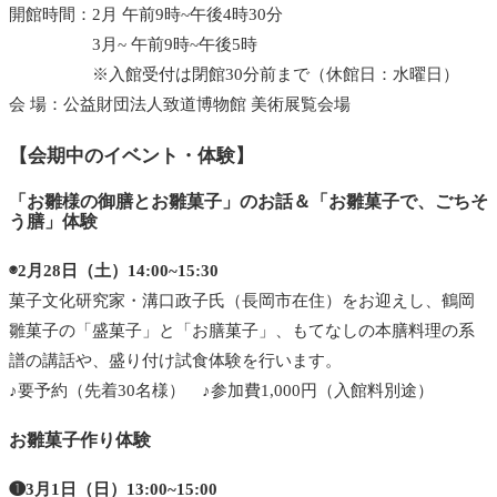
開館時間：2月 午前9時~午後4時30分
3月~ 午前9時~午後5時
※入館受付は閉館30分前まで（休館日：水曜日）
会 場：公益財団法人致道博物館 美術展覧会場
【会期中のイベント・体験】
「お雛様の御膳とお雛菓子」のお話＆「お雛菓子で、ごちそ
う膳」体験
◉2月28日（土）14:00~15:30
菓子文化研究家・溝口政子氏（長岡市在住）をお迎えし、鶴岡
雛菓子の「盛菓子」と「お膳菓子」、もてなしの本膳料理の系
譜の講話や、盛り付け試食体験を行います。
♪要予約（先着30名様） ♪参加費1,000円（入館料別途）
お雛菓子作り体験
❶3月1日（日）13:00~15:00