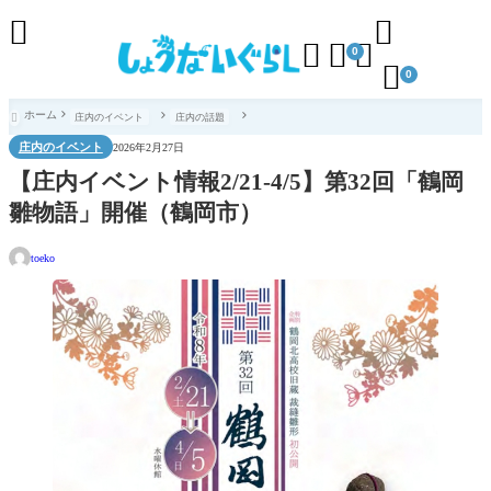





0

0
ホーム
庄内のイベント
庄内の話題

庄内のイベント
2026年2月27日
【庄内イベント情報2/21-4/5】第32回「鶴岡
雛物語」開催（鶴岡市）
toeko