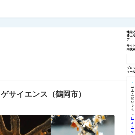
地元
援エ
ア
サイ
内検
記
事
を
検
プロ
索
ィー
し
ょ
ラゲサイエンス（鶴岡市）
う
な
い
ぐ
ら
し
し
ょ
う
な