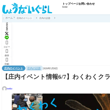
トップページ
お問い合わせ
home
ホーム
庄内のイベント
庄内の話題

SHARE:

コピー

保存

印刷
庄内のイベント
庄内の話題
2026年5月8日
【庄内イベント情報6/7】わくわくク
toeko