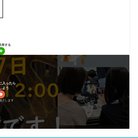
共有する
に入ったら
しよう
届けします