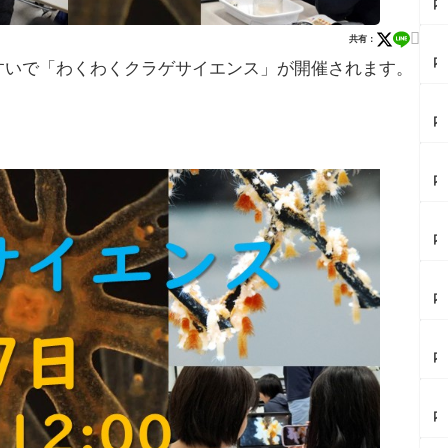
内
イ
ベ

共有：
【
ン
内
もすいで「わくわくクラゲサイエンス」が開催されます。
ト
イ
情
ベ
報
【
ン
8/
内
ト
1
イ
情
2
ベ
報
自
【
ン
9/
由
内
ト
5
の
カ
情
ミ
森
レ
報
ラ
【
ザ
ー
庄
イ
内
ナ
レ
内
ニ
イ
イ
ポ
ラ
×
ベ
ト
ス
ー
【
ル
ン
ペ
ー
メ
内
ポ
ト
ル
プ
ン
カ
ッ
情
セ
カ
街
フ
ト
報
ウ
レ
【
道
ェ
フ
8/
ス
ー
内
で
レ
ー
1
座
天
イ
奇
ポ
ア
特
流
神
ベ
跡
ぼ
フ
別
【
星
堂
ン
の
ん
タ
開
内
群
（
ト
コ
じ
ヌ
館
イ
を
田
情
ラ
ゅ
ー
ナ
ベ