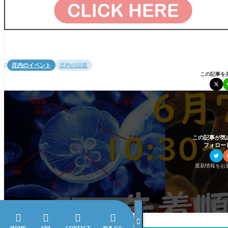
庄内のイベント
庄内の話題

この記事を
この記事が気
フォロー
最新情報をお





HOME
SNS
CONTACT
やまぐら