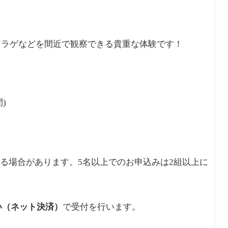
2
ン
中
6
チ
（
家
田
族
市
で
クラゲなどを間近で観察できる貴重な体験です！
の
会
食
に
お
す
す
)
め
なる場合があります。5名以上でのお申込みは2組以上に
い（ネット決済）
で受付を行います。