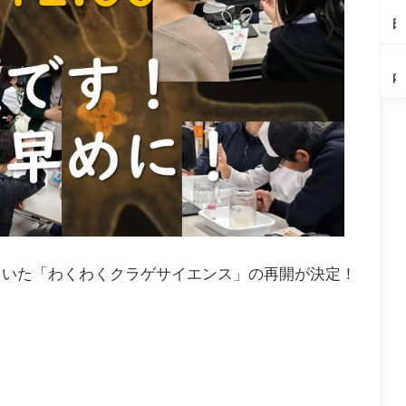
見
市
報
ボ
ー
【
ン
イ
ン
よ
天
8/
「
る
田
テ
ト
ト
う
神
2
月
（
ラ
ィ
ラ
情
（
堂
9
×
岡
ン
ー
イ
報
佐
｜
第
【
町
市
チ
『
ブ
オ
町
休
9
内
中
大
割
河
ラ
ラ
日
回
イ
華
塚
烹
鉄
リ
ン
だ
か
ベ
さ
町
さ
道
ー
ダ
け
り
ン
し
｜
わ
の
を
せ
の
か
ト
ろ
後
ぐ
夜
開
ん
隠
わ
情
く
悔
ち
（
催
べ
れ
風
報
が
必
（
田
し
い
家
来
8/
開
至
田
市
ま
F
ス
風
2
催
の
市
す
A
ー
流
2
中
老
相
（
C
プ
ま
も
（
舗
生
内
T
カ
つ
へ
岡
喫
町
町
O
レ
り
さ
市
茶
｜
R
ー
開
か
個
ていた「わくわくクラゲサイエンス」の再開が決定！
Y
屋
催
た
室
夏
し
駅
座
休
ま
前
敷
み
す
夏
あ
イ
（
ま
り
ベ
内
つ
子
ン
町
り
連
ト
2
れ
開
0
ラ
催