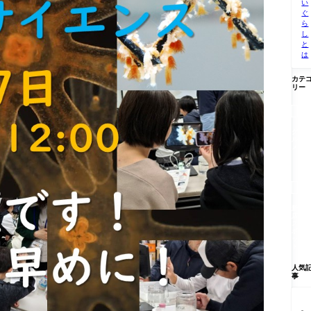
い
ぐ
ら
し
と
は
カテ
リー

グ
ル
メ

新
店/
ス
ポ
ッ
ト
人気
事
【