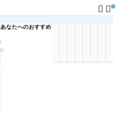


0
あなたへのおすすめ
応
リ
ト
索
フ
ル