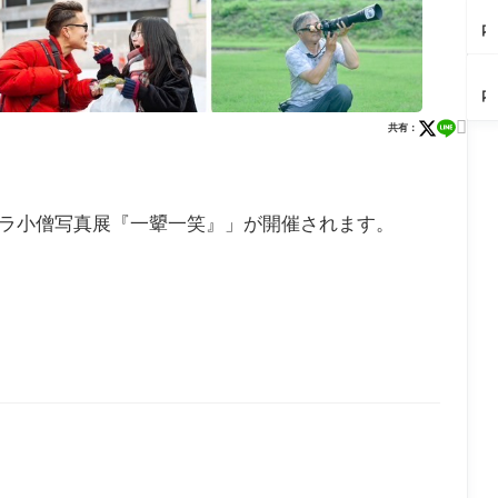
の
と
報
く
自
【
2
も
ン
福
上
9/
ス
由
内
6
す
ト
袋
手
5
ト
の
イ
（
い
情
な
に
ミ
ラ
森
ベ
岡
に
報
ど
付
ラ
【
ッ
ザ
ン
市
貴
庄
豪
き
イ
内
プ
ナ
ト
重
内
華
合
ニ
カ
作
イ
情
な
ラ

企
う
×
共有：
フ
り
ト
報
ク
ー
画
ネ
ル
ェ
（
ペ
8/
ラ
メ
が
ッ
ポ
レ
田
ル
1
ゲ
ン
満
ト
ッ
ポ
市
セ
特
た
街
載
ト
ト
ぼ
ウ
別
ち
道
ラ
フ
ん
カメラ小僧写真展『一顰一笑』」が開催されます。
ス
開
が
で
ブ
ー
じ
座
館
新
奇
ル
ア
ゅ
流
ナ
登
跡
回
フ
ー
星
イ
場
の
避
タ
る
群
ト
コ
の
ヌ
（
を
ラ
ラ
た
ー
岡
見
イ
ボ
め
ン
市
よ
ブ
「
の
テ
大
う
ラ
月
講
ィ
塚
（
リ
×
座
ー
町
佐
ー
町
＆
『
｜
町
を
中
ス
河
後
開
華
マ
鉄
悔
催
さ
ホ
道
必
し
し
教
の
至
ま
ろ