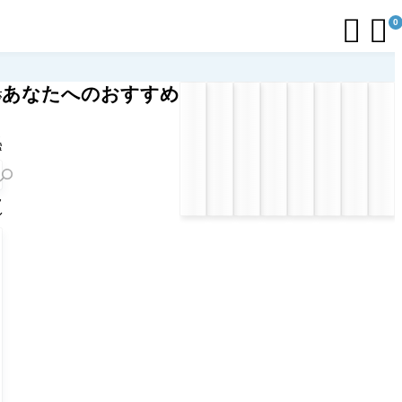


0
あなたへのおすすめ
応
リ
ト
索
フ
ル