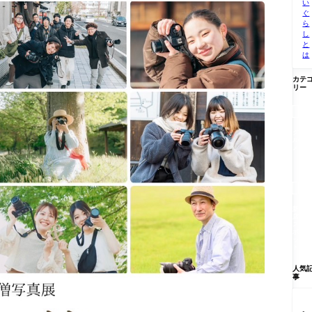
い
ぐ
ら
し
と
は
カテ
リー

グ
ル
メ

新
店/
ス
ポ
ッ
ト
人気
事
【