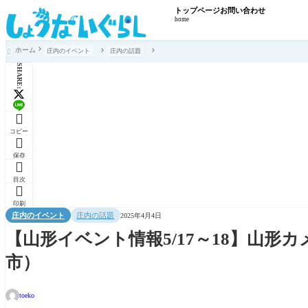
トップページ
お問い合わせ
home
ホーム
庄内のイベント
庄内の話題

SHARE:

コピー

保存

目次

印刷
庄内のイベント
庄内の話題
2025年4月4日
【山形イベント情報5/17～18】山形
市）
toeko