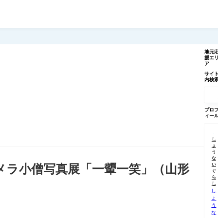
地元
援エ
ア
サイ
内検
記
事
を
検
プロ
索
ィー
し
ょ
う
な
い
カメラ小僧写真展「一顰一笑」（山形
ぐ
ら
し
し
ょ
う
な