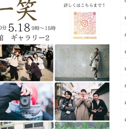
0
2
6
【
夏
内
i
イ
ク
ベ
レ
【
ン
ー
内
ト
ン
イ
情
酒
ベ
報
田
【
ン
8/
店
内
ト
1
で
イ
情
3
「
ベ
報
-
【
祭
ン
9/
1
内
り
ト
6
4
の
開
情
ミ
初
話
催
報
ラ
【
開
題
最
8/
イ
内
催
世
大
2
ニ
イ
鶴
界
5
0
×
ベ
岡
初
プ
イ
【
木
ン
公
＆
レ
ン
内
ト
園
日
イ
タ
イ
ブ
情
夏
本
無
ー
ベ
ナ
報
祭
2
【
料
ネ
ン
の
8/
り
例
内
や
ッ
ト
し
1
2
目
イ
金
ト
情
ず
2
0
か
ベ