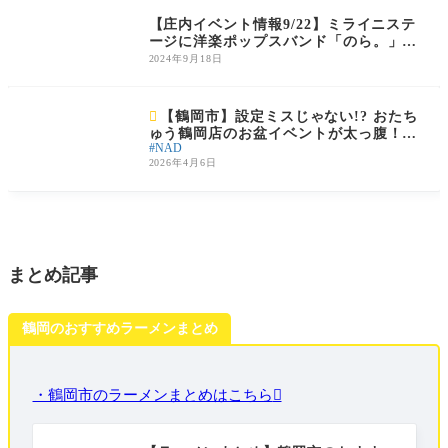
【庄内イベント情報9/22】ミライニステ
ージに洋楽ポップスバンド「のら。」が
登場
2024年9月18日
庄内のイベント

【鶴岡市】設定ミスじゃない!? おたち
ゅう鶴岡店のお盆イベントが太っ腹！先
NAD
着100名プレゼント＆増量まつり（8/13
2026年4月6日
～15）
まとめ記事
鶴岡のおすすめラーメンまとめ
・鶴岡市のラーメンまとめはこちら