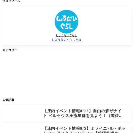
検
プロフィール
索
しょうないぐらし
しょうないぐらしとは
カテゴリー


グルメ
イベント


新店/スポット
話題
人気記事
【庄内イベント情報8/12】自由の森ザナイ
ト-ペルセウス座流星群を見よう！（遊佐
町）
【庄内イベント情報9/5】ミライニ×ル・ポッ