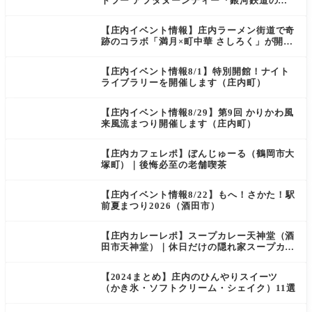
トフー アフタヌーンティー『銀河鉄道の
夜』（酒田市）
【庄内イベント情報】庄内ラーメン街道で奇
跡のコラボ「満月×町中華 さしろく」が開催
中（鶴岡市）
【庄内イベント情報8/1】特別開館！ナイト
ライブラリーを開催します（庄内町）
【庄内イベント情報8/29】第9回 かりかわ風
来風流まつり開催します（庄内町）
【庄内カフェレポ】ぼんじゅーる（鶴岡市大
塚町）｜後悔必至の老舗喫茶
【庄内イベント情報8/22】もへ！さかた！駅
前夏まつり2026（酒田市）
【庄内カレーレポ】スープカレー天神堂（酒
田市天神堂）｜休日だけの隠れ家スープカレ
ー屋
【2024まとめ】庄内のひんやりスイーツ
（かき氷・ソフトクリーム・シェイク）11選