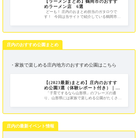
【ラーメンまとめ】鶴岡市のおすす
めラーメン店 6選
どーも！ 庄内のおまとめ担当のガタロウで
す！ 今回は当サイトで紹介している鶴岡市の
おすすめラーメンをまとめました！ 皆さ
庄内のおすすめ公園まとめ
・家族で楽しめる庄内地方のおすすめ公園はこちら
【(2023最新)まとめ】庄内のおすす
め公園3選（体験レポート付き）｜庄
内は公園天国だ！！！
「子育てするなら山形県」のフレーズの通
り、山形県には家族で楽しめる公園がたくさん
ある公園天国！ この記事では、しょうな
庄内の最新イベント情報