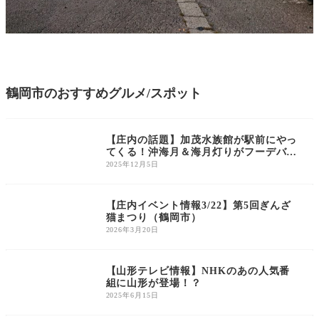
鶴岡市のおすすめグルメ/スポット
庄内の話題
【庄内の話題】加茂水族館が駅前にやっ
てくる！沖海月＆海月灯りがフーデバー
で営業
2025年12月5日
庄内のイベント
【庄内イベント情報3/22】第5回ぎんざ
猫まつり（鶴岡市）
2026年3月20日
庄内の話題
【山形テレビ情報】NHKのあの人気番
組に山形が登場！？
2025年6月15日
庄内のイベント