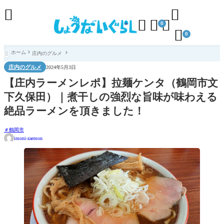





0

0
ホーム
庄内のグルメ

庄内のグルメ
2024年5月3日
【庄内ラーメンレポ】拉麺ケンタ（鶴岡市文
下久保田）｜煮干しの強烈な旨味が味わえる
絶品ラーメンを頂きました！
鶴岡市
imoni-zaemon