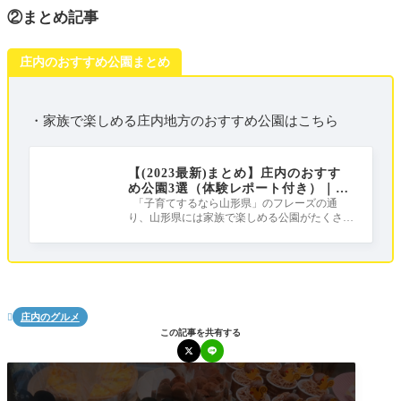
②まとめ記事
庄内のおすすめ公園まとめ
・家族で楽しめる庄内地方のおすすめ公園はこちら
【(2023最新)まとめ】庄内のおすす
め公園3選（体験レポート付き）｜庄
内は公園天国だ！！！
「子育てするなら山形県」のフレーズの通
り、山形県には家族で楽しめる公園がたくさん
ある公園天国！ この記事では、しょうな
庄内のグルメ

この記事を共有する