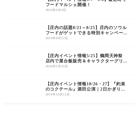
フードマルシェ開催！
2024年9月6日
庄内の話題
【庄内の話題8/21～8/25】庄内のソウル
フードがゲットできる特別キャンペーン
開催！
2024年8月22日
庄内のイベント
【庄内イベント情報5/25】鶴岡天神祭
店内で屋台飯販売＆キャラクターグリー
ティング開催｜清川屋
2026年5月22日
庄内のイベント
【庄内イベント情報10/26・27】『約束
のコクテール』酒田公演｜2日かぎりの
プレミアムな演劇
2024年10月11日