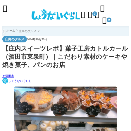





0

0
ホーム
庄内のグルメ

庄内のグルメ
2024年10月30日
【庄内スイーツレポ】菓子工房カトルカール
（酒田市東泉町）｜こだわり素材のケーキや
焼き菓子、パンのお店
酒田市
しょうないぐらし