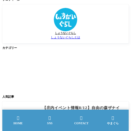
索
しょうないぐらし
しょうないぐらしとは
カテゴリー


グルメ
イベント


新店/スポット
話題
人気記事
【庄内イベント情報8/12】自由の森ザナイ
ト-ペルセウス座流星群を見よう！（遊佐
町）




HOME
SNS
CONTACT
やまぐら
【庄内イベント情報9/5】ミライニ×ル・ポッ
トフー アフタヌーンティー『銀河鉄道の