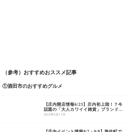
（参考）おすすめおススメ記事
①酒田市のおすすめグルメ
庄内の開店・閉店
【庄内開店情報6/23】庄内初上陸！？今
話題の「大人カワイイ雑貨」ブランド、
スリーピーがオープンするようです！
2023年6月17日
庄内のイベント
【庄内イベント情報9/7・9/8】遊佐町で