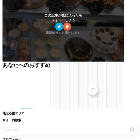
この記事が気に入ったら
フォローしよう
最新情報をお届けします
あなたへのおすすめ

地元応援エリア
サイト内検索
記
事
を
検
プロフィール