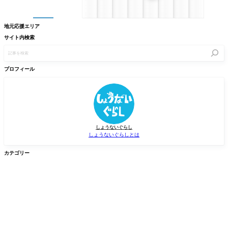
地元応援エリア
サイト内検索
記
事
を
検
プロフィール
索
しょうないぐらし
しょうないぐらしとは
カテゴリー


グルメ
イベント


新店/スポット
話題