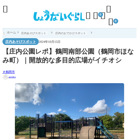





0

0
ホーム
庄内あそびスポット
庄内のおでかけスポット

庄内あそびスポット
2024年10月15日
【庄内公園レポ】鶴岡南部公園（鶴岡市ほな
み町）｜開放的な多目的広場がイチオシ
鶴岡市
asuka