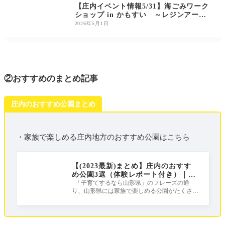
【庄内イベント情報5/31】海ごみワーク
ショップ in かもすい ～レジンアート
制作編～ 参加受付中！
2026年5月1日
②おすすめのまとめ記事
庄内のおすすめ公園まとめ
・家族で楽しめる庄内地方のおすすめ公園はこちら
【(2023最新)まとめ】庄内のおすす
め公園3選（体験レポート付き）｜庄
内は公園天国だ！！！
「子育てするなら山形県」のフレーズの通
り、山形県には家族で楽しめる公園がたくさん
ある公園天国！ この記事では、しょうな