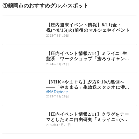
①鶴岡市のおすすめグルメ/スポット
庄内のイベント
【庄内週末イベント情報】8/11(金・
祝)〜8/15(火)前後のマルシェやイベント
2023年8月10日
庄内のイベント
【庄内イベント情報7/14】ミライニ×生
態系 ワークショップ「蜜ろうキャンド
ル作り」
2024年6月21日
庄内の話題
【NHK×やまぐら】夕方6:10の裏側へ
——「やままる」生放送スタジオに潜
NAD
pickup
入！（後編）
2025年3月28日
庄内のイベント
【庄内イベント情報2/11】クラゲをテー
マとしたミニ自由研究「ミライニ×かも
すい」が開催！
2025年12月29日
庄内のイベント