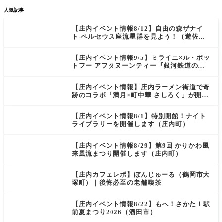
人気記事
【庄内イベント情報8/12】自由の森ザナイ
ト-ペルセウス座流星群を見よう！（遊佐
町）
【庄内イベント情報9/5】ミライニ×ル・ポッ
トフー アフタヌーンティー『銀河鉄道の
夜』（酒田市）
【庄内イベント情報】庄内ラーメン街道で奇
跡のコラボ「満月×町中華 さしろく」が開催
中（鶴岡市）
【庄内イベント情報8/1】特別開館！ナイト
ライブラリーを開催します（庄内町）
【庄内イベント情報8/29】第9回 かりかわ風
来風流まつり開催します（庄内町）
【庄内カフェレポ】ぼんじゅーる（鶴岡市大
塚町）｜後悔必至の老舗喫茶
【庄内イベント情報8/22】もへ！さかた！駅
前夏まつり2026（酒田市）