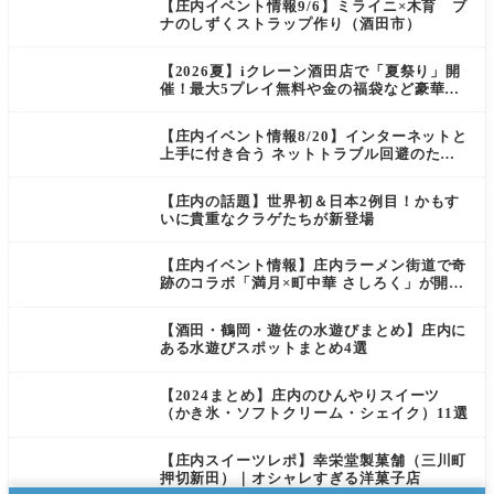
【庄内イベント情報9/6】ミライニ×木育 ブ
ナのしずくストラップ作り（酒田市）
【2026夏】iクレーン酒田店で「夏祭り」開
催！最大5プレイ無料や金の福袋など豪華企
画が満載！
【庄内イベント情報8/20】インターネットと
上手に付き合う ネットトラブル回避のため
の講座＆スマホ教室（酒田市）
【庄内の話題】世界初＆日本2例目！かもす
いに貴重なクラゲたちが新登場
【庄内イベント情報】庄内ラーメン街道で奇
跡のコラボ「満月×町中華 さしろく」が開催
中（鶴岡市）
【酒田・鶴岡・遊佐の水遊びまとめ】庄内に
ある水遊びスポットまとめ4選
【2024まとめ】庄内のひんやりスイーツ
（かき氷・ソフトクリーム・シェイク）11選
【庄内スイーツレポ】幸栄堂製菓舗（三川町
押切新田）｜オシャレすぎる洋菓子店