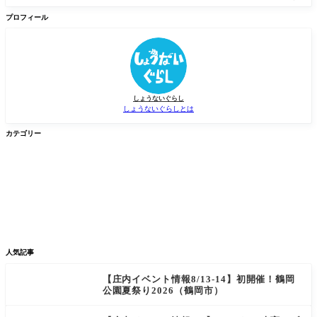
を
検
プロフィール
索
しょうないぐらし
しょうないぐらしとは
カテゴリー


グルメ
イベント


新店/スポット
話題
人気記事
【庄内イベント情報8/13-14】初開催！鶴岡
公園夏祭り2026（鶴岡市）