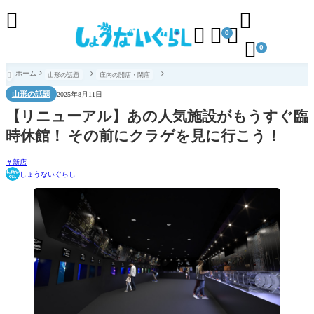





0

0
ホーム
山形の話題
庄内の開店・閉店

山形の話題
2025年8月11日
【リニューアル】あの人気施設がもうすぐ臨
時休館！ その前にクラゲを見に行こう！
新店
しょうないぐらし