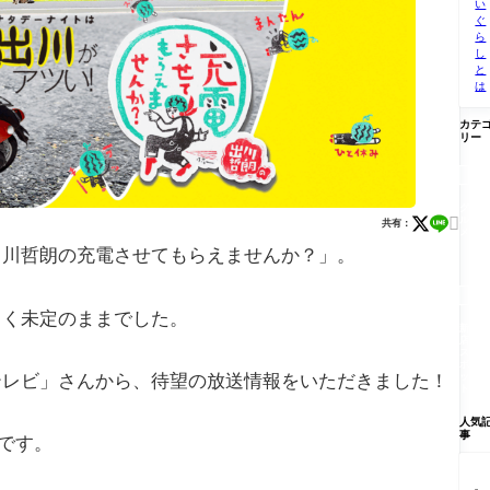
い
ぐ
ら
し
と
は
カテ
リー

グ

ル
共有：
メ
出川哲朗の充電させてもらえませんか？」。

らく未定のままでした。
新
店/
ス
ポ
テレビ」さんから、待望の放送情報をいただきました！
ッ
ト
人気
事
です。
【