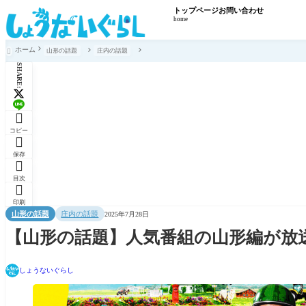
トップページ
お問い合わせ
home
ホーム
山形の話題
庄内の話題

SHARE:

コピー

保存

目次

印刷
山形の話題
庄内の話題
2025年7月28日
【山形の話題】人気番組の山形編が放
しょうないぐらし