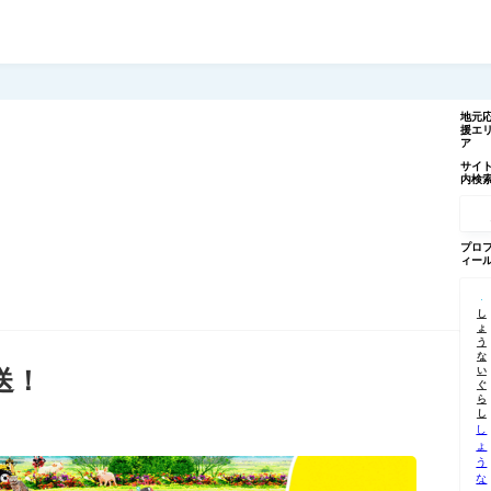
地元
援エ
ア
サイ
内検
記
事
を
検
プロ
索
ィー
し
ょ
う
な
い
送！
ぐ
ら
し
し
ょ
う
な