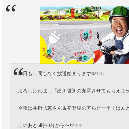
本日も…間もなく放送始まります🍉✨✨
よろしければ…『出川哲朗の充電させてもらえませ
今夜は井桁弘恵さん＆初登場のアルピー平子はんと一
このあと6時30分から〜🍉✨✨