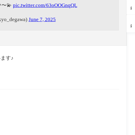
岡
と
水
プ
ー
【
ッ
も
ま
〜💫
pic.twitter.com/63oOOGnqQL
市
上
遊
レ
メ
内
プ
す
と
手
び
イ
ン
ス
作
い
め
に
ま
無
街
イ
り
_degawa)
June 7, 2025
に
庄
付
と
【
料
道
ー
（
貴
内
き
め
内
や
で
ツ
田
重
の
合
庄
の
金
奇
レ
市
な
ひ
う
内
話
の
跡
ポ
ク
ん
ネ
に
題
福
の
幸
ラ
や
ッ
あ
物
袋
コ
栄
ゲ
り
ト
る
件
な
ラ
堂
た
ス
ト
水
売
ど
ボ
製
ます♪
ち
イ
ラ
遊
り
豪
「
菓
が
ー
ブ
び
出
華
月
舗
新
ツ
ル
ス
し
企
×
（
登
（
回
ポ
中
画
町
川
場
き
避
ッ
だ
が
中
町
氷
の
ト
っ
満
華
押
ソ
た
ま
た
載
さ
切
フ
め
と
あ
し
新
ト
の
め
の
ろ
田
ク
講
4
カ
く
｜
リ
座
選
レ
が
オ
ー
＆
ー
開
シ
ム
ス
店
催
ャ
シ
マ
営
中
レ
ェ
ホ
業
（
す
イ
教
を
岡
ぎ
ク