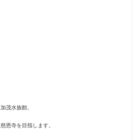
室
継
市
る
1
（
続
洋
1
田
さ
菓
選
市
れ
子
る
店
よ
う
で
す
立加茂水族館。
山慈恩寺を目指します。