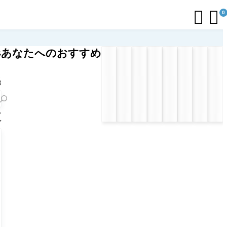


0
あなたへのおすすめ
応
リ
ト
索
フ
ル