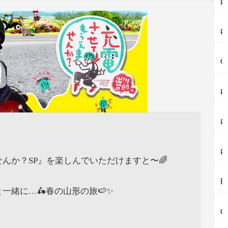
内
イ
ベ
【
ン
内
ト
イ
情
ベ
報
【
ン
8/
0
ト
1
2
情
3
6
報
-
【
夏
9/
1
内
i
6
4
イ
ク
ミ
初
ベ
レ
ラ
【
開
ン
ー
イ
内
催
ト
ン
ニ
の
鶴
情
酒
×
話
岡
報
田
【
木
題
公
8/
店
内
世
園
2
で
んか？SP』を楽しんでいただけますと〜🌈
イ
ブ
界
夏
0
「
ベ
ナ
初
祭
イ
【
祭
ン
の
＆
り
ン
田
り
ト
し
日
2
タ
鶴
緒に…🛵春の山形の旅🍉✨
開
情
ず
本
0
ー
岡
催
報
く
2
【
2
ネ
遊
最
庄
ス
例
0
6
ッ
佐
大
内
ト
目
2
（
ト
の
5
ラ
ラ
か
4