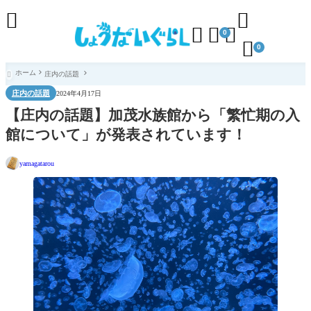





0

0
ホーム
庄内の話題

庄内の話題
2024年4月17日
【庄内の話題】加茂水族館から「繁忙期の入
館について」が発表されています！
yamagatarou