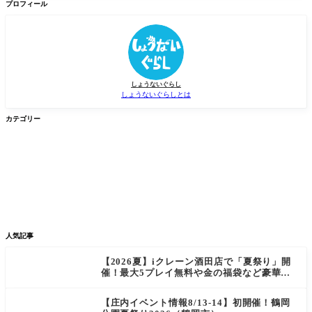
検
プロフィール
索
しょうないぐらし
しょうないぐらしとは
カテゴリー


グルメ
イベント


新店/スポット
話題
人気記事
【2026夏】iクレーン酒田店で「夏祭り」開
催！最大5プレイ無料や金の福袋など豪華企
画が満載！
【庄内イベント情報8/13-14】初開催！鶴岡