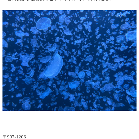
〒997-1206