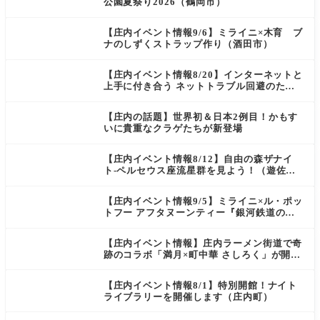
公園夏祭り2026（鶴岡市）
【庄内イベント情報9/6】ミライニ×木育 ブ
ナのしずくストラップ作り（酒田市）
【庄内イベント情報8/20】インターネットと
上手に付き合う ネットトラブル回避のため
の講座＆スマホ教室（酒田市）
【庄内の話題】世界初＆日本2例目！かもす
いに貴重なクラゲたちが新登場
【庄内イベント情報8/12】自由の森ザナイ
ト-ペルセウス座流星群を見よう！（遊佐
町）
【庄内イベント情報9/5】ミライニ×ル・ポッ
トフー アフタヌーンティー『銀河鉄道の
夜』（酒田市）
【庄内イベント情報】庄内ラーメン街道で奇
跡のコラボ「満月×町中華 さしろく」が開催
中（鶴岡市）
【庄内イベント情報8/1】特別開館！ナイト
ライブラリーを開催します（庄内町）