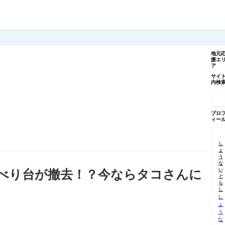
地元
援エ
ア
サイ
内検
記
事
を
検
プロ
索
ィー
し
ょ
う
な
い
べり台が撤去！？今ならタコさんに
ぐ
ら
し
し
ょ
う
な