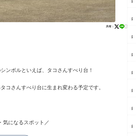
内
イ
ベ
【
ン
内
ト
イ
情

共有：
ベ
報
【
ン
8/
内
ト
1
イ
情
2
ベ
報
自
【
ン
9/
由
内
ト
5
の
イ
情
ミ
森
ベ
報
ラ
【
ザ
ン
のシンボルといえば、タコさんすべり台！
庄
イ
内
ナ
ト
内
ニ
イ
イ
情
ラ
×
ベ
ト
報
ー
【
ル
いタコさんすべり台に生まれ変わる予定です。
ン
ペ
8/
メ
内
ポ
ト
ル
1
ン
カ
ッ
情
セ
特
街
フ
ト
報
ウ
別
【
道
ェ
フ
8/
ス
開
内
で
レ
ー
2
座
館
イ
奇
ポ
ア
9
流
ナ
ベ
跡
ぼ
フ
第
【
・気になるスポット／
星
イ
ン
の
ん
タ
9
内
群
ト
ト
コ
じ
ヌ
回
カ
を
ラ
情
ラ
ゅ
ー
か
レ