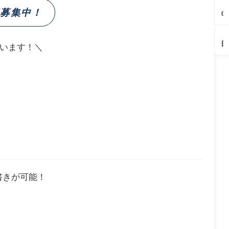
見
イ
報
ボ
ー
【
ン
り
ー
よ
ブ
8/
報募集中！
「
る
0
テ
か
レ
う
ラ
2
月
（
2
ィ
わ
ポ
（
リ
2
×
岡
4
ー
風
ス
佐
ー
も
【
町
市
ま
『
来
ー
町
を
へ
田
中
大
います！＼
と
河
風
プ
開
さ
ラ
華
塚
め
鉄
流
カ
催
か
ン
さ
町
庄
道
ま
レ
し
た
チ
し
｜
内
の
つ
ー
ま
駅
割
ろ
後
の
夜
り
天
す
前
烹
く
悔
ひ
（
開
神
（
夏
さ
が
必
ん
田
催
堂
内
ま
わ
開
至
や
市
し
（
町
つ
ぐ
催
の
り
ま
田
り
ち
中
老
ス
す
市
2
（
（
舗
イ
（
天
0
田
岡
喫
ー
内
神
2
市
市
茶
ツ
町
堂
6
相
（
｜
（
生
き
休
田
町
氷
日
市
｜
書きが可能！
ソ
だ
個
フ
け
室
ト
の
座
ク
隠
敷
リ
れ
あ
ー
家
り
ム
ス