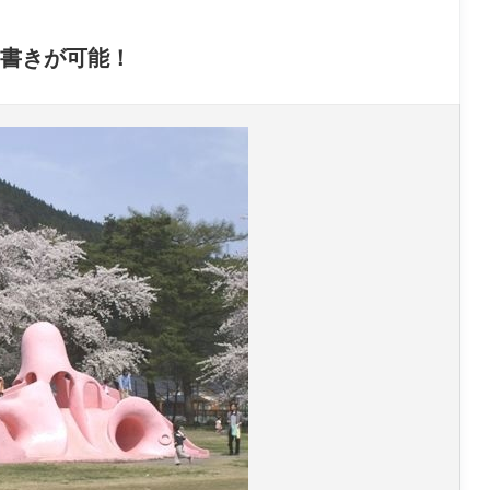
子
シ
ー
連
ェ
プ
れ
イ
カ
書きが可能！
ラ
ク
レ
ン
1
ー
チ
1
屋
家
選
族
で
の
会
食
に
お
す
す
め