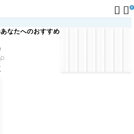


0
あなたへのおすすめ
応
リ
ト
索
フ
ル