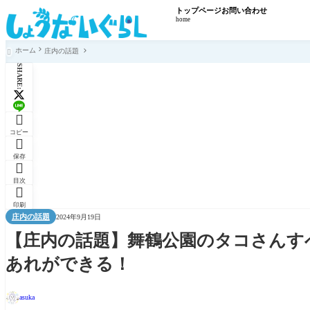
トップページ
お問い合わせ
home
ホーム
庄内の話題

SHARE:

コピー

保存

目次

印刷
庄内の話題
2024年9月19日
【庄内の話題】舞鶴公園のタコさんす
あれができる！
asuka