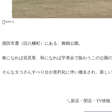

保存する
酒田市麓（旧八幡町）にある、舞鶴公園。
春になれば花見客、秋になれば芋煮会で賑わうこの公園
そんなタコさんすべり台が老朽化に伴い撤去され、新し
＼新店・閉店・TV情報