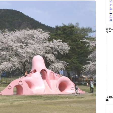
い
ぐ
ら
し
と
は
カテ
リー

グ
ル
メ

新
店/
ス
ポ
ッ
ト
人気
事
【