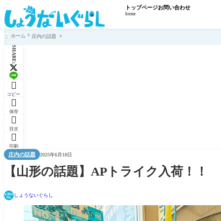
トップページ
お問い合わせ
home
ホーム
庄内の話題

SHARE:

コピー

保存

目次

印刷
庄内の話題
2025年6月18日
【山形の話題】APトライク入荷！！
しょうないぐらし