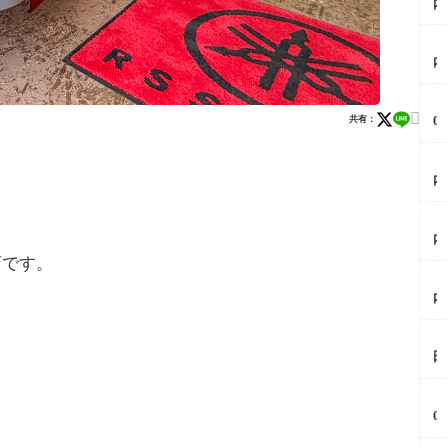
内
イ
ベ
【
ン
内
ト
イ
情
ベ
報
【
ン
8/

0
共有：
ト
1
2
情
3
6
報
-
【
夏
9/
1
内
i
6
4
イ
ク
ミ
初
ベ
レ
ラ
【
開
ン
ー
イ
内
催
ト
ン
ニ
の
鶴
情
店です。
酒
×
話
岡
報
田
【
木
題
公
8/
店
内
世
園
2
で
イ
ブ
界
夏
0
「
ベ
ナ
初
祭
イ
【
祭
ン
の
＆
り
ン
田
り
ト
し
日
2
タ
鶴
開
情
ず
本
0
ー
岡
催
報
く
2
【
2
ネ
遊
最
庄
ス
例
0
6
ッ
佐
大
内
ト
目
2
（
ト
の
5
ラ
ラ
か
4