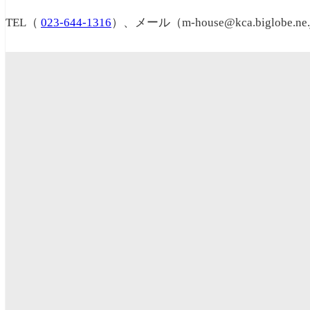
TEL（
023-644-1316
）、メール（m-house@kca.biglo