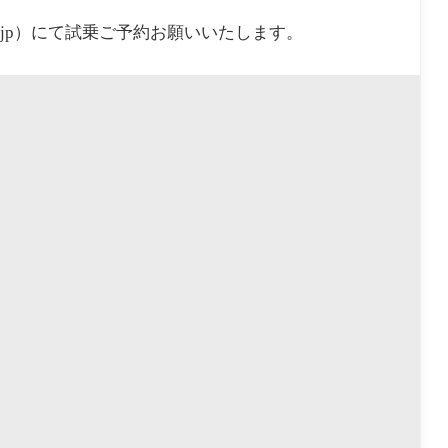
室
継
市
る
1
（
続
洋
be.ne.jp）にて試乗ご予約お願いいたします。
1
田
さ
菓
選
市
れ
子
る
店
よ
う
で
す