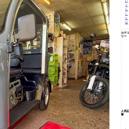
い
ぐ
ら
し
と
は
カテ
リー

グ
ル
メ

新
店/
ス
ポ
ッ
ト
人気
事
【