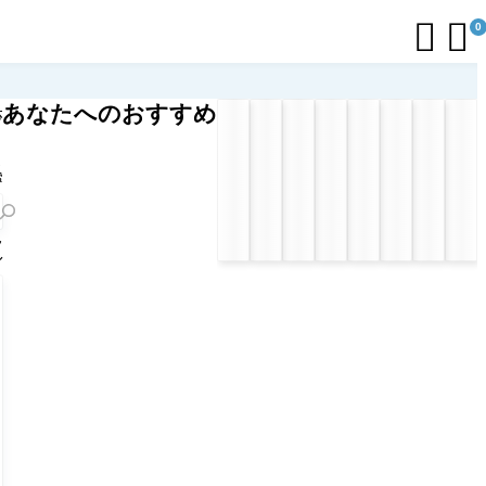


0
あなたへのおすすめ
応
リ
ト
索
フ
ル