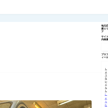
地元
援エ
ア
サイ
内検
記
事
を
検
プロ
索
ィー
し
ょ
う
な
い
ぐ
ら
し
し
ょ
う
な