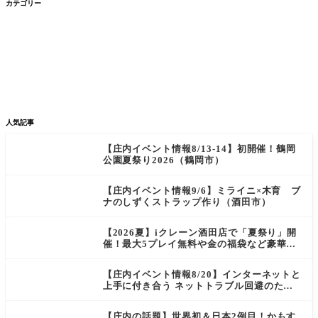
カテゴリー


グルメ
イベント


新店/スポット
話題
人気記事
【庄内イベント情報8/13-14】初開催！鶴岡
公園夏祭り2026（鶴岡市）
【庄内イベント情報9/6】ミライニ×木育 ブ
ナのしずくストラップ作り（酒田市）
【2026夏】iクレーン酒田店で「夏祭り」開
催！最大5プレイ無料や金の福袋など豪華企
画が満載！
【庄内イベント情報8/20】インターネットと
上手に付き合う ネットトラブル回避のため
の講座＆スマホ教室（酒田市）
【庄内の話題】世界初＆日本2例目！かもす