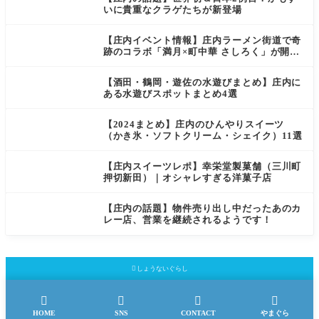
いに貴重なクラゲたちが新登場
【庄内イベント情報】庄内ラーメン街道で奇
跡のコラボ「満月×町中華 さしろく」が開催
中（鶴岡市）
【酒田・鶴岡・遊佐の水遊びまとめ】庄内に
ある水遊びスポットまとめ4選
【2024まとめ】庄内のひんやりスイーツ
（かき氷・ソフトクリーム・シェイク）11選
【庄内スイーツレポ】幸栄堂製菓舗（三川町
押切新田）｜オシャレすぎる洋菓子店
【庄内の話題】物件売り出し中だったあのカ
レー店、営業を継続されるようです！

しょうないぐらし




HOME
SNS
CONTACT
やまぐら