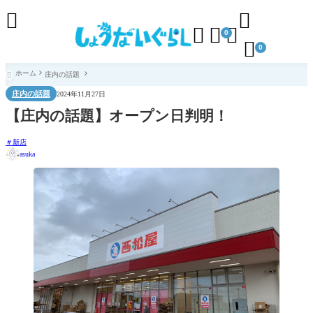





0

0
ホーム
庄内の話題

庄内の話題
2024年11月27日
【庄内の話題】オープン日判明！
新店
asuka