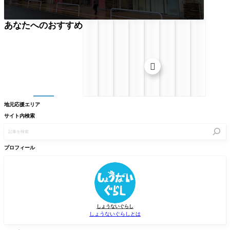
あなたへのおすすめ

地元応援エリア
サイト内検索
記
事
を
検
プロフィール
索
しょうないぐらし
しょうないぐらしとは