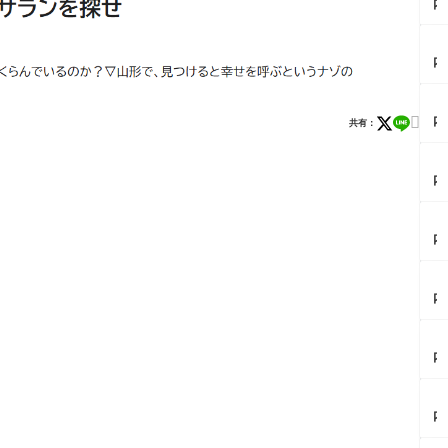
内
イ
ベ
【
ン
内
ト
イ
情
ベ
報
【
ン
8/

内
共有：
ト
1
イ
情
2
ベ
報
自
【
ン
9/
由
内
ト
5
の
イ
情
ミ
森
ベ
報
ラ
【
ザ
ン
庄
イ
内
ナ
ト
内
ニ
イ
イ
情
ラ
×
ベ
ト
報
ー
【
ル
ン
ペ
8/
メ
内
ポ
ト
ル
1
ン
カ
ッ
情
セ
特
街
フ
ト
報
ウ
別
【
道
ェ
フ
8/
ス
開
内
で
レ
ー
2
座
館
イ
奇
ポ
ア
9
流
ナ
ベ
跡
ぼ
フ
第
【
星
イ
ン
の
ん
タ
9
内
群
ト
ト
コ
じ
ヌ
回
カ
を
ラ
情
ラ
ゅ
ー
か
レ