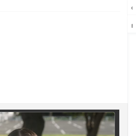
見
イ
報
ボ
ー
【
ン
り
ー
よ
ブ
8/
「
る
0
テ
か
レ
う
ラ
2
月
（
2
ィ
わ
ポ
（
リ
2
×
岡
4
ー
風
ス
佐
ー
も
【
町
市
ま
『
来
ー
町
を
へ
田
中
大
と
河
風
プ
開
さ
ラ
華
塚
め
鉄
流
カ
催
か
ン
さ
町
庄
道
ま
レ
し
た
チ
し
｜
内
の
つ
ー
ま
駅
割
ろ
後
の
夜
り
天
す
前
烹
く
悔
ひ
（
開
神
（
夏
さ
が
必
ん
田
催
堂
内
ま
わ
開
至
や
市
し
（
町
つ
ぐ
催
の
り
ま
田
り
ち
中
老
ス
す
市
2
（
（
舗
イ
（
天
0
田
岡
喫
ー
内
神
2
市
市
茶
ツ
町
堂
6
相
（
｜
（
生
き
休
田
町
氷
日
市
｜
ソ
だ
個
フ
け
室
ト
の
座
ク
隠
敷
リ
れ
あ
ー
家
り
ム
ス