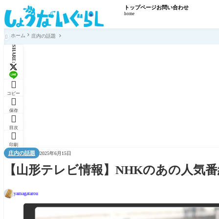
トップページ
お問い合わせ
home
ホーム
庄内の話題

SHARE:

コピー

保存

目次

印刷
庄内の話題
2025年6月15日
【山形テレビ情報】NHKのあの人気
yamagatarou