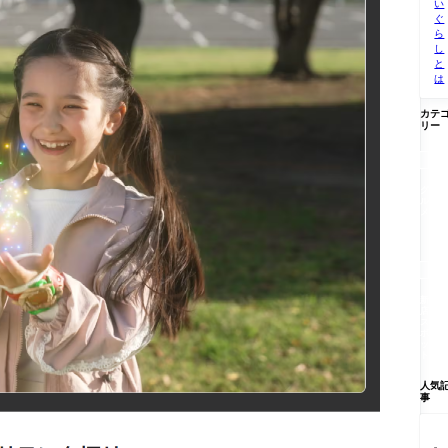
い
ぐ
ら
し
と
は
カテ
リー

グ
ル
メ

新
店/
ス
ポ
ッ
ト
人気
事
【