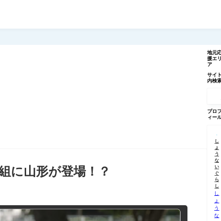
地元
援エ
ア
サイ
内検
記
事
を
検
プロ
索
ィー
し
ょ
う
な
い
番組に山形が登場！？
ぐ
ら
し
し
ょ
う
な