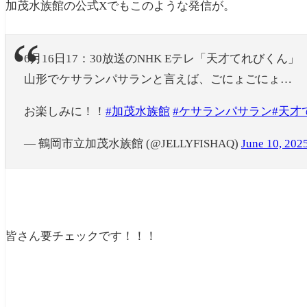
加茂水族館の公式Xでもこのような発信が。
6月16日17：30放送のNHK Eテレ「天才てれびくん」
山形でケサランパサランと言えば、ごにょごにょ…
お楽しみに！！
#加茂水族館
#ケサランパサラン
#天才
— 鶴岡市立加茂水族館 (@JELLYFISHAQ)
June 10, 202
皆さん要チェックです！！！