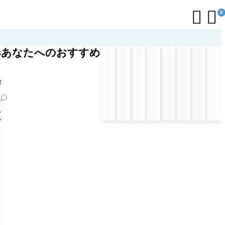


0
あなたへのおすすめ
応
リ
ト
索
フ
ル