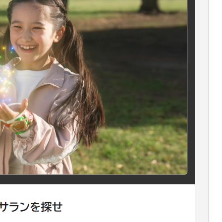
子
シ
ー
連
ェ
プ
れ
イ
カ
ラ
ク
レ
ン
1
ー
チ
1
屋
家
選
族
で
の
会
食
に
お
す
す
め