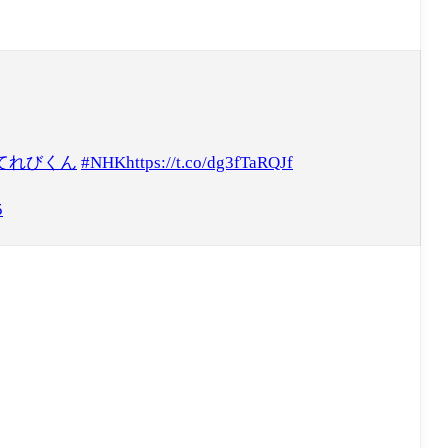
てれびくん
#NHK
https://t.co/dg3fTaRQJf
5