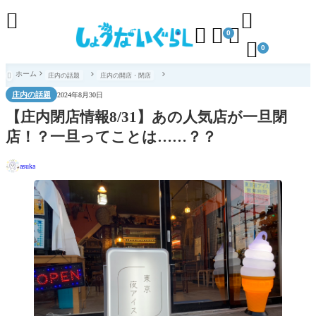





0

0
ホーム
庄内の話題
庄内の開店・閉店

庄内の話題
2024年8月30日
【庄内閉店情報8/31】あの人気店が一旦閉
店！？一旦ってことは……？？
asuka