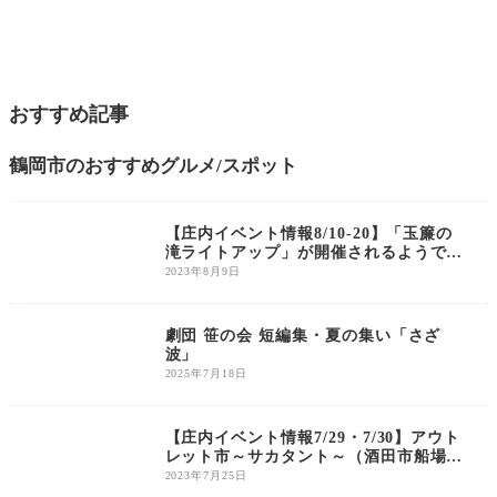
おすすめ記事
鶴岡市のおすすめグルメ/スポット
庄内のイベント
【庄内イベント情報8/10-20】「玉簾の
滝ライトアップ」が開催されるようです
（酒田市）
2023年8月9日
庄内のイベント
劇団 笹の会 短編集・夏の集い「さざ
波」
2025年7月18日
庄内のイベント
【庄内イベント情報7/29・7/30】アウト
レット市～サカタント～（酒田市船場
町）｜Tシャツ500円～やキッズアイテ
2023年7月25日
ムも多数！