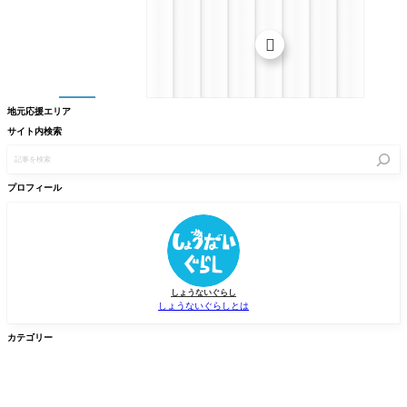

地元応援エリア
サイト内検索
記
事
を
検
プロフィール
索
しょうないぐらし
しょうないぐらしとは
カテゴリー


グルメ
イベント