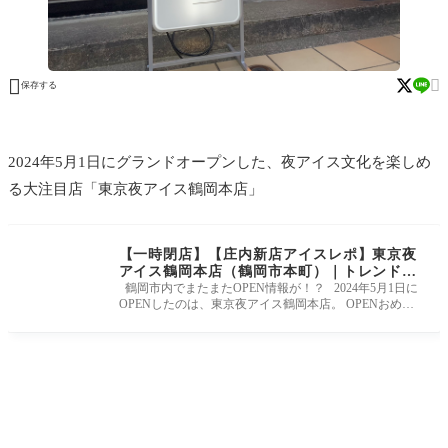


保存する
2024年5月1日にグランドオープンした、夜アイス文化を楽しめ
る大注目店「東京夜アイス鶴岡本店」
【一時閉店】【庄内新店アイスレポ】東京夜
アイス鶴岡本店（鶴岡市本町）｜トレンドの
夜アイス文化を鶴岡で！？
鶴岡市内でまたまたOPEN情報が！？ 2024年5月1日に
OPENしたのは、東京夜アイス鶴岡本店。 OPENおめで
とうございます！ 夜にアイスを