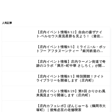


新店/スポット
話題
人気記事
【庄内イベント情報8/12】自由の森ザナイ
ト-ペルセウス座流星群を見よう！（遊佐
町）
【庄内イベント情報9/5】ミライニ×ル・ポッ
トフー アフタヌーンティー『銀河鉄道の
夜』（酒田市）
【庄内イベント情報】庄内ラーメン街道で奇
跡のコラボ「満月×町中華 さしろく」が開催
中（鶴岡市）
【庄内イベント情報8/1】特別開館！ナイト
ライブラリーを開催します（庄内町）
【庄内イベント情報8/29】第9回 かりかわ風
来風流まつり開催します（庄内町）
【庄内カフェレポ】ぼんじゅーる（鶴岡市大
塚町）｜後悔必至の老舗喫茶