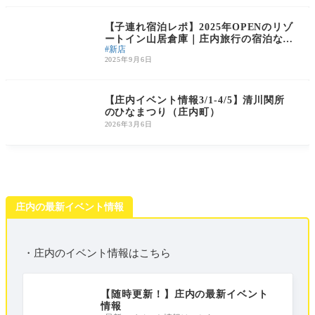
庄内の話題
【子連れ宿泊レポ】2025年OPENのリゾ
ートイン山居倉庫｜庄内旅行の宿泊なら
新店
ここ！
2025年9月6日
庄内のイベント
【庄内イベント情報3/1-4/5】清川関所
のひなまつり（庄内町）
2026年3月6日
庄内の最新イベント情報
・庄内のイベント情報はこちら
【随時更新！】庄内の最新イベント
情報