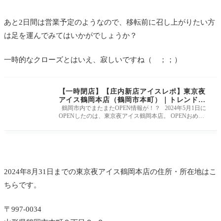
あと2日間は営業予定のようなので、移転前に召し上がりたい方
は足を運んでみてはいかがでしょうか？
一時的なクローズとはいえ、寂しいですね（ ；；）
【一時閉店】【庄内新店アイスレポ】東京夜
アイス鶴岡本店（鶴岡市本町）｜トレンドの
夜アイス文化を鶴岡で！？
鶴岡市内でまたまたOPEN情報が！？ 2024年5月1日に
OPENしたのは、東京夜アイス鶴岡本店。 OPENおめで
とうございます！ 夜にアイスを
2024年8月31日までの東京夜アイス鶴岡本店の住所・所在地はこ
ちらです。
〒997-0034