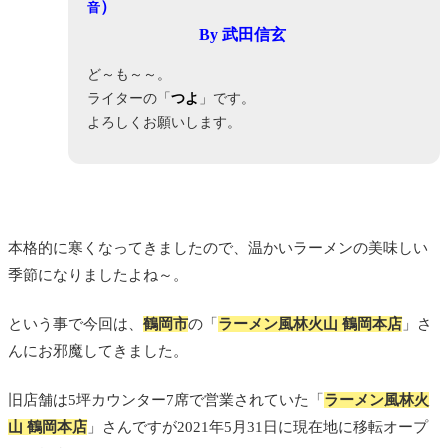
）
音
By 武田信玄
ど～も～～。
ライターの「
つよ
」です。
よろしくお願いします。
本格的に寒くなってきましたので、温かいラーメンの美味しい
季節になりましたよね～。
という事で今回は、
鶴岡市
の「
ラーメン風林火山 鶴岡本店
」さ
んにお邪魔してきました。
旧店舗は5坪カウンター7席で営業されていた「
ラーメン風林火
山 鶴岡本店
」さんですが2021年
5月31日に現在地に移転オープ