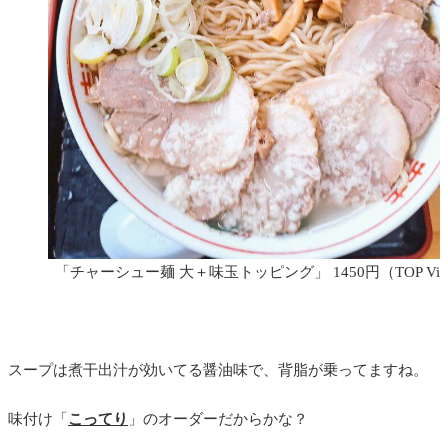
「チャーシュー麺 大＋味玉トッピング」 1450円
（TOP Vi
スープは煮干出汁が効いてる醤油味で、背脂が乗ってますね。
味付け「
こってり
」のオーダーだからかな？