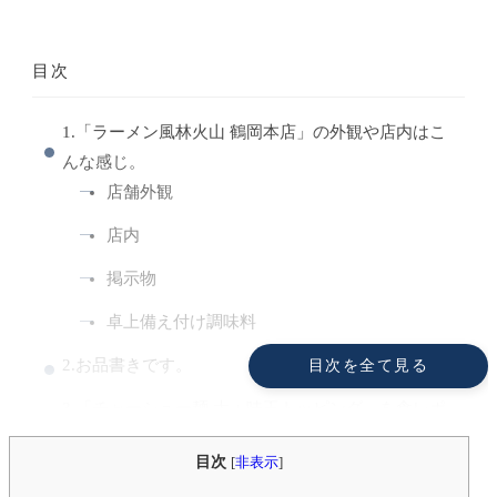
目次
1.「ラーメン風林火山 鶴岡本店」の外観や店内はこ
んな感じ。
店舗外観
店内
掲示物
卓上備え付け調味料
2.お品書きです。
目次を全て見る
3.「チャーシュー麺 大＋味玉トッピング」を食レポ
チャーシュー麺 大＋味玉トッピング（1450
目次
[
非表示
]
円）