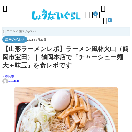





0

0
ホーム
庄内のグルメ

庄内のグルメ
2024年3月22日
【山形ラーメンレポ】ラーメン風林火山（鶴
岡市宝田）｜ 鶴岡本店で「チャーシュー麺
大＋味玉」を食レポです
鶴岡市
tuyo4649