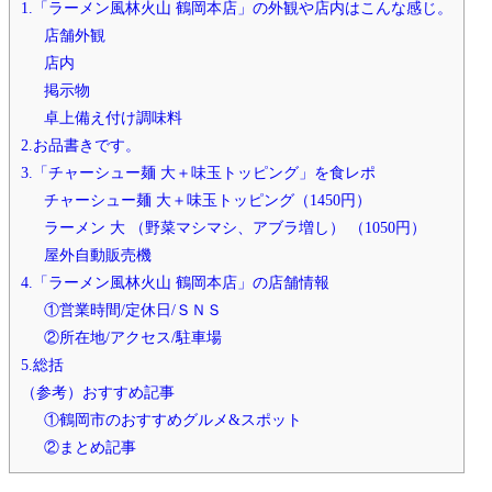
1.「ラーメン風林火山 鶴岡本店」の外観や店内はこんな感じ。
ラーメン 大 （野菜マシマシ、アブラ増し）
店舗外観
（1050円）
店内
屋外自動販売機
掲示物
卓上備え付け調味料
4.「ラーメン風林火山 鶴岡本店」の店舗情報
2.お品書きです。
①営業時間/定休日/ＳＮＳ
3.「チャーシュー麺 大＋味玉トッピング」を食レポ
チャーシュー麺 大＋味玉トッピング（1450円）
②所在地/アクセス/駐車場
ラーメン 大 （野菜マシマシ、アブラ増し） （1050円）
所在地
屋外自動販売機
駐車場
4.「ラーメン風林火山 鶴岡本店」の店舗情報
①営業時間/定休日/ＳＮＳ
最寄駅からのアクセス方法
②所在地/アクセス/駐車場
5.総括
5.総括
（参考）おすすめ記事
（参考）おすすめ記事
①鶴岡市のおすすめグルメ&スポット
①鶴岡市のおすすめグルメ&スポット
②まとめ記事
②まとめ記事