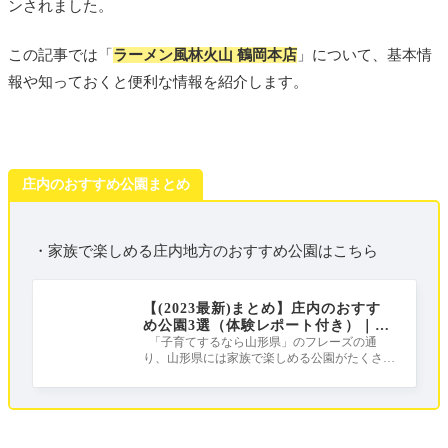
ンされました。
この記事では「
ラーメン風林火山 鶴岡本店
」について、基本情
報や知っておくと便利な情報を紹介します。
庄内のおすすめ公園まとめ
・家族で楽しめる庄内地方のおすすめ公園はこちら
【(2023最新)まとめ】庄内のおすす
め公園3選（体験レポート付き）｜庄
内は公園天国だ！！！
「子育てするなら山形県」のフレーズの通
り、山形県には家族で楽しめる公園がたくさん
ある公園天国！ この記事では、しょうな