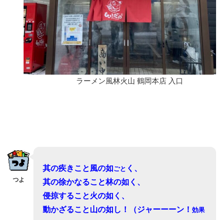
ラーメン風林火山 鶴岡本店 入口
其の疾きこと風の如
く、
ごと
つよ
其の徐かなること林の如く、
侵掠すること火の如く、
動かざること山の如し！（ジャーーーン！
効果