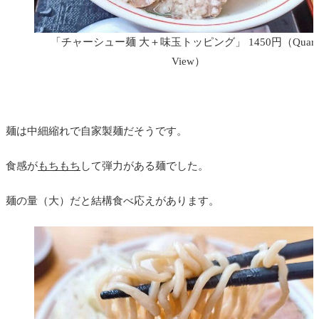
「チャーシュー麺 大＋味玉トッピング」 1450円
（Quart
View）
麺は中細縮れで自家製麺だそうです。
食感が
もちもち
して弾力がある麺でした。
麺の量（大）だと結構食べ応えがあります。