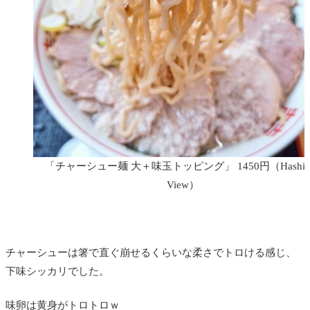
「チャーシュー麺 大＋味玉トッピング」 1450円
（Hashia
View）
チャーシューは箸で直ぐ崩せるくらいな柔さでトロける感じ、
下味シッカリでした。
味卵は黄身がトロトロｗ