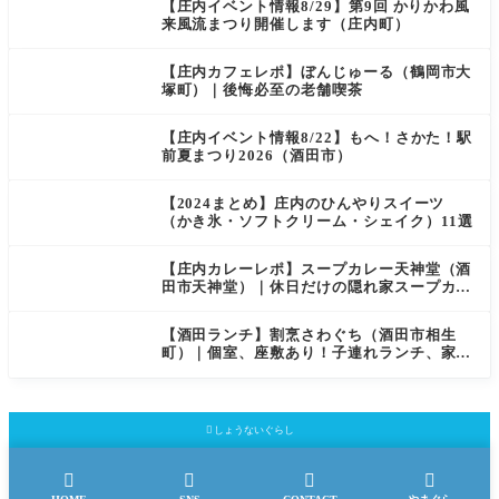
【庄内イベント情報8/29】第9回 かりかわ風
来風流まつり開催します（庄内町）
【庄内カフェレポ】ぼんじゅーる（鶴岡市大
塚町）｜後悔必至の老舗喫茶
【庄内イベント情報8/22】もへ！さかた！駅
前夏まつり2026（酒田市）
【2024まとめ】庄内のひんやりスイーツ
（かき氷・ソフトクリーム・シェイク）11選
【庄内カレーレポ】スープカレー天神堂（酒
田市天神堂）｜休日だけの隠れ家スープカレ
ー屋
【酒田ランチ】割烹さわぐち（酒田市相生
町）｜個室、座敷あり！子連れランチ、家族
での会食におすすめ

しょうないぐらし



