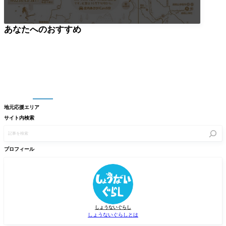
あなたへのおすすめ
地元応援エリア
サイト内検索
記
事
を
検
プロフィール
索
しょうないぐらし
しょうないぐらしとは