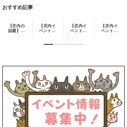
おすすめ記事
【庄内の
【庄内イ
【庄内イ
【庄内イ
NEW
NEW
NEW
NEW
話題】世
ベント情
ベント情
ベント情

界初＆日
報9/6】
報8/13-1
報8/20】
本2例
ミライニ
4】初開
インター
目！かも
×木育
催！鶴岡
ネットと
すいに貴
ブナのし
公園夏祭
上手に付
重なクラ
ずくスト
り2026
き合う
ゲたちが
ラップ作
（鶴岡
ネットト
新登場
り（酒田
市）
ラブル回
市）
避のため
の講座＆
スマホ教
室（酒田
市）