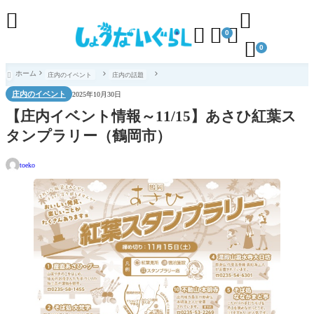





0

0
ホーム
庄内のイベント
庄内の話題

庄内のイベント
2025年10月30日
【庄内イベント情報～11/15】あさひ紅葉ス
タンプラリー（鶴岡市）
toeko