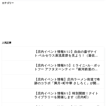
カテゴリー


グルメ
イベント


新店/スポット
話題
人気記事
【庄内イベント情報8/12】自由の森ザナイ
ト-ペルセウス座流星群を見よう！（遊佐
町）
【庄内イベント情報9/5】ミライニ×ル・ポッ
トフー アフタヌーンティー『銀河鉄道の
夜』（酒田市）
【庄内イベント情報】庄内ラーメン街道で奇
跡のコラボ「満月×町中華 さしろく」が開催
中（鶴岡市）
【庄内イベント情報8/1】特別開館！ナイト
ライブラリーを開催します（庄内町）