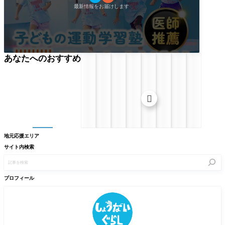
最新情報をお届けします
あなたへのおすすめ

地元応援エリア
サイト内検索
記
事
を
検
プロフィール
索