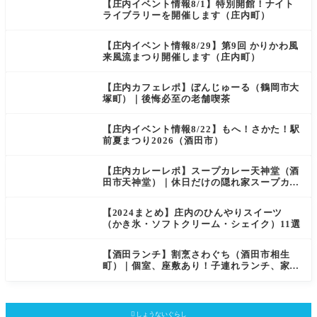
【庄内イベント情報8/1】特別開館！ナイト
ライブラリーを開催します（庄内町）
【庄内イベント情報8/29】第9回 かりかわ風
来風流まつり開催します（庄内町）
【庄内カフェレポ】ぼんじゅーる（鶴岡市大
塚町）｜後悔必至の老舗喫茶
【庄内イベント情報8/22】もへ！さかた！駅
前夏まつり2026（酒田市）
【庄内カレーレポ】スープカレー天神堂（酒
田市天神堂）｜休日だけの隠れ家スープカレ
ー屋
【2024まとめ】庄内のひんやりスイーツ
（かき氷・ソフトクリーム・シェイク）11選
【酒田ランチ】割烹さわぐち（酒田市相生
町）｜個室、座敷あり！子連れランチ、家族
での会食におすすめ

しょうないぐらし