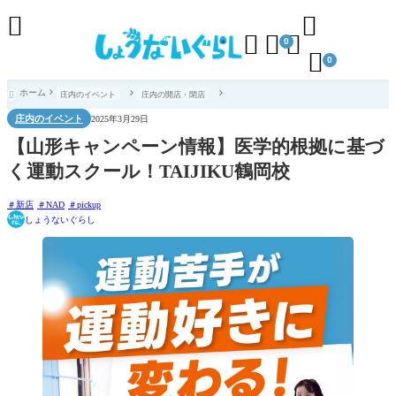





0

0
ホーム
庄内のイベント
庄内の開店・閉店

庄内のイベント
2025年3月29日
【山形キャンペーン情報】医学的根拠に基づ
く運動スクール！TAIJIKU鶴岡校
新店
NAD
pickup
しょうないぐらし