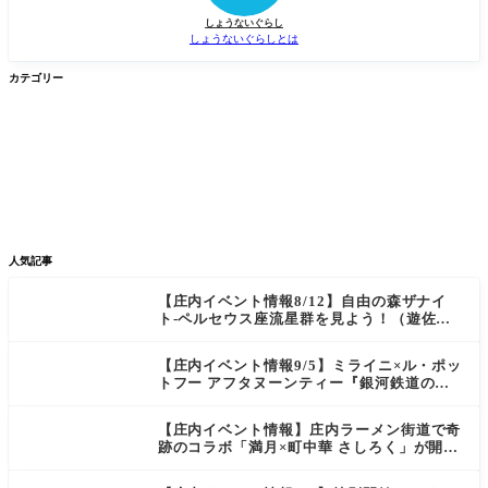
しょうないぐらし
しょうないぐらしとは
カテゴリー


グルメ
イベント


新店/スポット
話題
人気記事
【庄内イベント情報8/12】自由の森ザナイ
ト-ペルセウス座流星群を見よう！（遊佐
町）
【庄内イベント情報9/5】ミライニ×ル・ポッ
トフー アフタヌーンティー『銀河鉄道の
夜』（酒田市）
【庄内イベント情報】庄内ラーメン街道で奇
跡のコラボ「満月×町中華 さしろく」が開催
中（鶴岡市）