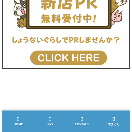




HOME
SNS
CONTACT
やまぐら