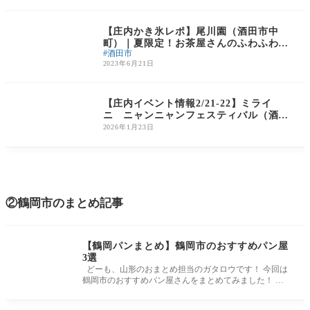
庄内のグルメ
【庄内かき氷レポ】尾川園（酒田市中
町）｜夏限定！お茶屋さんのふわふわか
酒田市
き氷
2023年6月21日
庄内のイベント
【庄内イベント情報2/21-22】ミライ
ニ ニャンニャンフェスティバル（酒田
市）
2026年1月23日
②鶴岡市のまとめ記事
【鶴岡パンまとめ】鶴岡市のおすすめパン屋
3選
どーも、山形のおまとめ担当のガタロウです！ 今回は
鶴岡市のおすすめパン屋さんをまとめてみました！ 今
後もどんどん追加して