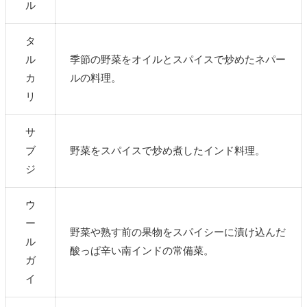
ル
タ
ル
季節の野菜をオイルとスパイスで炒めたネパー
カ
ルの料理。
リ
サ
ブ
野菜をスパイスで炒め煮したインド料理。
ジ
ウ
ー
野菜や熟す前の果物を
スパイシーに漬け込んだ
ル
酸っぱ辛い南インドの常備菜。
ガ
イ