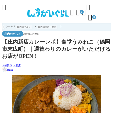





0

0
ホーム
庄内のグルメ
庄内の開店・閉店

庄内のグルメ
2024年6月24日
【庄内新店カレーレポ】食堂うみねこ（鶴岡
市末広町）｜週替わりのカレーがいただける
お店がOPEN！
鶴岡市
新店
asuka