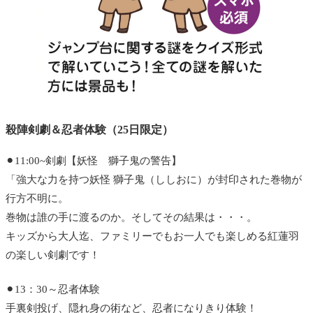
殺陣剣劇＆忍者体験（25日限定）
⚫︎11:00~剣劇【妖怪 獅子鬼の警告】
「強大な力を持つ妖怪 獅子鬼（ししおに）が封印された巻物が
行方不明に。
巻物は誰の手に渡るのか。そしてその結果は・・・。
キッズから大人迄、ファミリーでもお一人でも楽しめる紅蓮羽
の楽しい剣劇です！
⚫︎13：30～忍者体験
手裏剣投げ、隠れ身の術など、忍者になりきり体験！