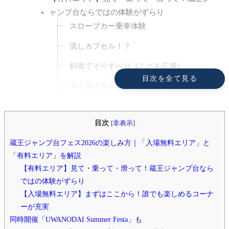
ャンプ台ならではの体験がずらり
スロープカー乗車体験
流しカプセル！？
斜面でそりすべり（こども広場）
目次を全て見る
ストライダー体験（こども広場／未就学
児限定）
ジャンプ台謎解きクイズ
目次
[
非表示
]
殺陣剣劇＆忍者体験（25日限定）
蔵王ジャンプ台フェス2026の楽しみ方｜「入場無料エリア」と
「有料エリア」を解説
ジャンプ台プレミアム見学ツアー（事前
【有料エリア】見て・乗って・滑って！蔵王ジャンプ台なら
予約制）
ではの体験がずらり
【入場無料エリア】まずはここから！誰でも楽
【入場無料エリア】まずはここから！誰でも楽しめるコーナ
ーが充実
しめるコーナーが充実
同時開催「UWANODAI Summer Festa」も
ミニマルシェ＆グルメコーナー