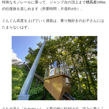
特殊なモノレールに乗って、ジャンプ台の頂上まで
標高差100m
の
往復旅を楽しめます（所要時間：片道約4分）。
ぐんぐん高度を上げていく感覚は、乗り物好きのお子さんには
たまらないはず。
うちの子も「たか〜い！」と窓の外に釘付けで、頂上に着くこ