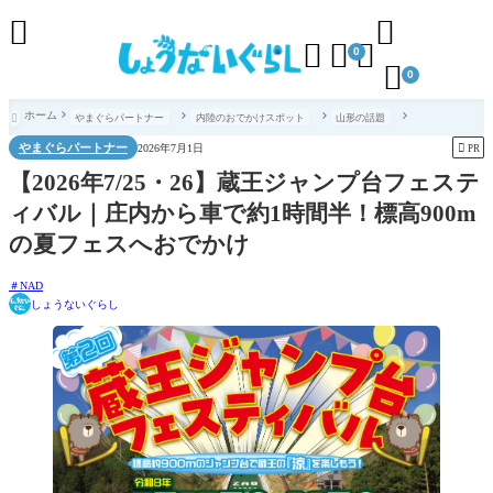





0

0
ホーム
やまぐらパートナー
内陸のおでかけスポット
山形の話題

やまぐらパートナー

2026年7月1日
PR
【2026年7/25・26】蔵王ジャンプ台フェステ
ィバル｜庄内から車で約1時間半！標高900m
の夏フェスへおでかけ
NAD
しょうないぐらし