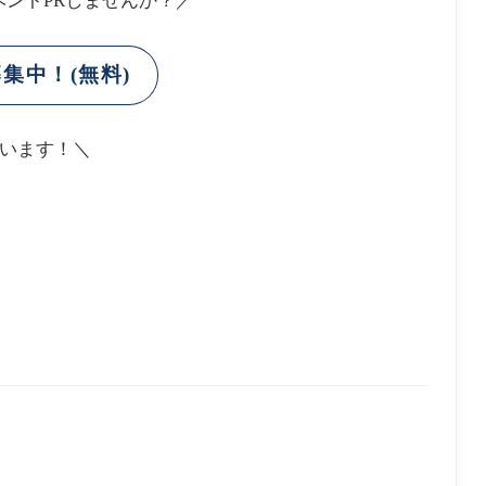
ントPRしませんか？／
子
シ
ー
連
ェ
プ
れ
イ
カ
ラ
ク
レ
集中！(無料)
ン
1
ー
チ
1
屋
家
選
族
で
います！＼
の
会
食
に
お
す
す
め