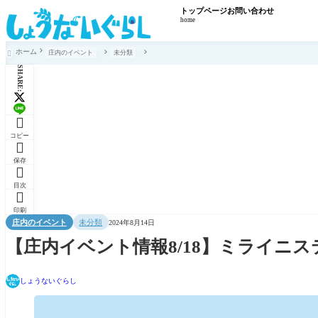
トップページ
お問い合わせ
home
ホーム
庄内のイベント
未分類

SHARE:

コピー

保存

目次

印刷
庄内のイベント
未分類
2024年8月14日
【庄内イベント情報8/18】ミライニ
しょうないぐらし