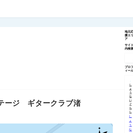
地元
援エ
ア
サイ
内検
記
事
を
検
プロ
索
ィー
し
ょ
う
な
い
ステージ ギタークラブ渚
ぐ
ら
し
し
ょ
う
な