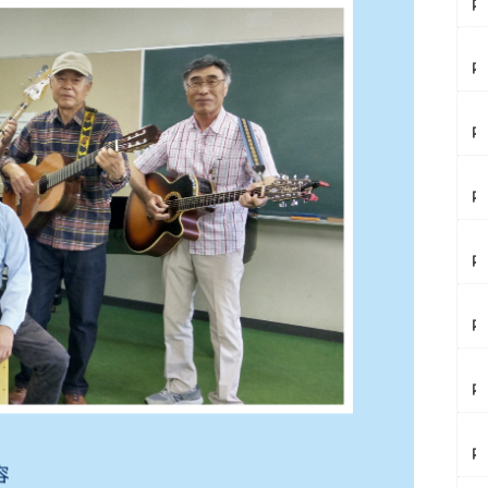
内
イ
ベ
【
ン
内
ト
イ
情
ベ
報
【
ン
8/
内
ト
1
イ
情
2
ベ
報
自
【
ン
9/
由
内
ト
5
の
イ
情
ミ
森
ベ
報
ラ
【
ザ
ン
庄
イ
内
ナ
ト
内
ニ
イ
イ
情
ラ
×
ベ
ト
報
ー
【
ル
ン
ペ
8/
メ
内
ポ
ト
ル
1
ン
カ
ッ
情
セ
特
街
フ
ト
報
ウ
別
【
道
ェ
フ
8/
ス
開
内
で
レ
ー
2
座
館
イ
奇
ポ
ア
9
流
ナ
ベ
跡
ぼ
フ
第
【
星
イ
ン
の
ん
タ
9
内
群
ト
ト
コ
じ
ヌ
回
カ
を
ラ
情
ラ
ゅ
ー
か
レ