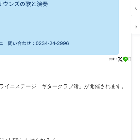
見
イ
報
ボ
ー
【
ン
り
ー
よ
ブ
8/
「
る
0
テ
か
レ
う
ラ
2
月
（
2
ィ
わ
ポ
（
リ
2
×
岡
4
ー
風
ス
佐
ー
も
【
町
市
ま
『
来
ー
町
を
へ
田
中
大
と
河
風
プ
開
さ
ラ
華
塚
め
鉄
流
カ
催
か
ン
さ
町
庄
道
ま
レ
し
た
チ
し
｜
内
の
つ
ー
ま
駅
割
ろ
後
の
夜
り
天
す
前
烹
く
悔
ひ
（
開
神
（
夏
さ
が
必
ん

田
催
共有：
堂
内
ま
わ
開
至
や
市
し
（
町
つ
ぐ
催
の
り
ま
田
り
ち
中
老
ス
す
市
2
（
（
舗
イ
（
天
0
田
岡
喫
ー
内
神
「ミライニステージ ギタークラブ渚」が開催されます。
2
市
市
茶
ツ
町
堂
6
相
（
｜
（
生
き
休
田
町
氷
日
市
｜
ソ
だ
個
フ
け
室
ト
の
座
ク
隠
敷
リ
れ
あ
ー
家
り
ム
ス