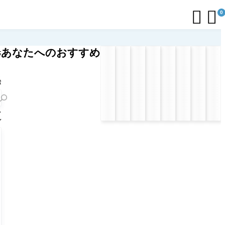


0
あなたへのおすすめ
応
リ
ト
索
フ
ル