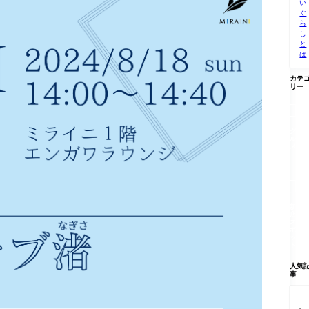
い
ぐ
ら
し
と
は
カテ
リー

グ
ル
メ

新
店/
ス
ポ
ッ
ト
人気
事
【