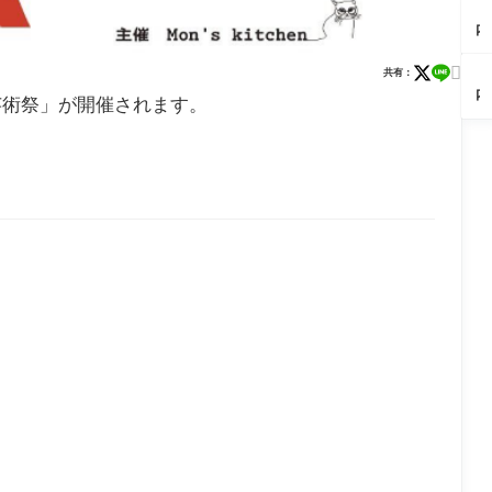
の
と
報
く
自
【
2
も
ン
福
上
9/
ス
由
内
6
す
ト
袋
手
5
ト
の
イ
（
い
情
な
に
ミ
ラ
森
ベ
岡
に
報

ど
付
共有：
ラ
【
ッ
ザ
ン
市
貴
庄
豪
き
イ
内
プ
ナ
ト
町芸術祭」が開催されます。
重
内
華
合
ニ
カ
作
イ
情
な
ラ
企
う
×
フ
り
ト
報
ク
ー
画
ネ
ル
ェ
（
ペ
8/
ラ
メ
が
ッ
ポ
レ
田
ル
1
ゲ
ン
満
ト
ッ
ポ
市
セ
特
た
街
載
ト
ト
ぼ
ウ
別
ち
道
ラ
フ
ん
ス
開
が
で
ブ
ー
じ
座
館
新
奇
ル
ア
ゅ
流
ナ
登
跡
回
フ
ー
星
イ
場
の
避
タ
る
群
ト
コ
の
ヌ
（
を
ラ
ラ
た
ー
岡
見
イ
ボ
め
ン
市
よ
ブ
「
の
テ
大
う
ラ
月
講
ィ
塚
（
リ
×
座
ー
町
佐
ー
町
＆
『
｜
町
を
中
ス
河
後
開
華
マ
鉄
悔
催
さ
ホ
道
必
し
し
教
の
至
ま
ろ