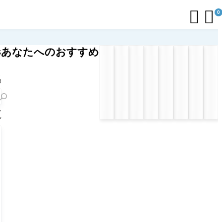


0
あなたへのおすすめ
応
リ
ト
索
フ
ル