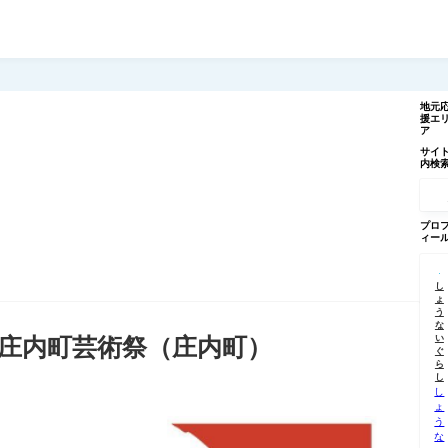
地元
援エ
ア
サイ
内検
記
事
を
検
プロ
索
ィー
し
ょ
う
な
い
n庄内町芸術祭（庄内町）
ぐ
ら
し
し
ょ
う
な