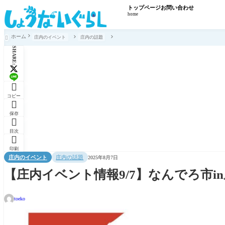
トップページ
お問い合わせ
home
ホーム
庄内のイベント
庄内の話題

SHARE:

コピー

保存

目次

印刷
庄内のイベント
庄内の話題
2025年8月7日
【庄内イベント情報9/7】なんでろ市i
toeko