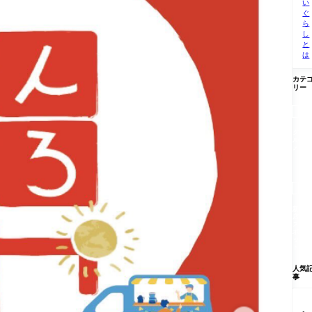
い
ぐ
ら
し
と
は
カテ
リー

グ
ル
メ

新
店/
ス
ポ
ッ
ト
人気
事
【