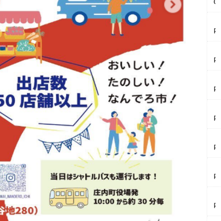
0
2
6
【
夏
内
i
イ
ク
ベ
レ
【
ン
ー
内
ト
ン
イ
情
酒
ベ
報
田
【
ン
8/
店
内
ト
1
で
イ
情
3
「
ベ
報
-
【
祭
ン
9/
1
内
り
ト
6
4
の
開
情
ミ
初
話
催
報
ラ
【
開
題
最
8/
イ
内
催
世
大
2
ニ
イ
鶴
界
5
0
×
ベ
岡
初
プ
イ
【
木
ン
公
＆
レ
ン
内
ト
園
日
イ
タ
イ
ブ
情
夏
本
無
ー
ベ
ナ
報
祭
2
【
料
ネ
ン
の
8/
り
例
内
や
ッ
ト
し
1
2
目
イ
金
ト
情
ず
2
0
か
ベ