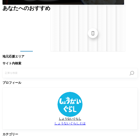
あなたへのおすすめ

地元応援エリア
サイト内検索
記
事
を
検
プロフィール
索
しょうないぐらし
しょうないぐらしとは
カテゴリー