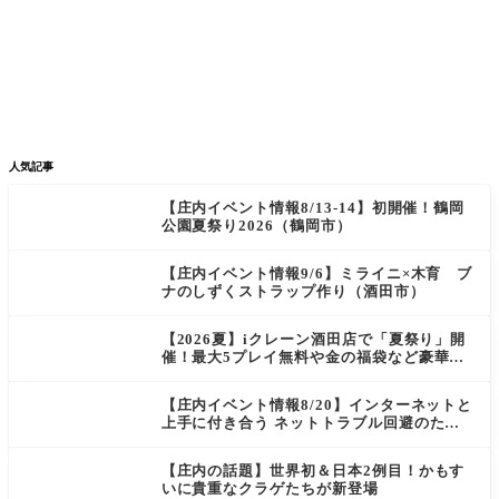


グルメ
イベント


新店/スポット
話題
人気記事
【庄内イベント情報8/13-14】初開催！鶴岡
公園夏祭り2026（鶴岡市）
【庄内イベント情報9/6】ミライニ×木育 ブ
ナのしずくストラップ作り（酒田市）
【2026夏】iクレーン酒田店で「夏祭り」開
催！最大5プレイ無料や金の福袋など豪華企
画が満載！
【庄内イベント情報8/20】インターネットと
上手に付き合う ネットトラブル回避のため
の講座＆スマホ教室（酒田市）
【庄内の話題】世界初＆日本2例目！かもす
いに貴重なクラゲたちが新登場