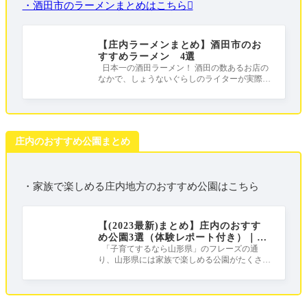
・酒田市のラーメンまとめはこちら
【庄内ラーメンまとめ】酒田市のお
すすめラーメン 4選
日本一の酒田ラーメン！ 酒田の数あるお店の
なかで、しょうないぐらしのライターが実際に
足を運んだラーメン店をまとめました
庄内のおすすめ公園まとめ
・家族で楽しめる庄内地方のおすすめ公園はこちら
【(2023最新)まとめ】庄内のおすす
め公園3選（体験レポート付き）｜庄
内は公園天国だ！！！
「子育てするなら山形県」のフレーズの通
り、山形県には家族で楽しめる公園がたくさん
ある公園天国！ この記事では、しょうな