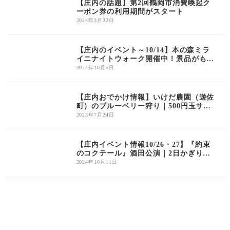
【庄内の話題】第2回鶴岡市消費喚起ク
ーポン券の利用期間がスタート
2024年3月22日
庄内のイベント
【庄内のイベント～10/14】本の森ミラ
イニナイトウォーク開催中！景品がもら
える抽選会も！
2024年10月5日
庄内のおでかけスポ
ット
【庄内おでかけ情報】いけだ農園（遊佐
町）のブルーベリー狩り｜500円玉サイ
ズ!?特大ブルーベリーの食べ放題ができ
2023年7月24日
るようです！
庄内のイベント
【庄内イベント情報10/26・27】『約束
のコクテール』酒田公演｜2日かぎりの
プレミアムな演劇
2024年10月11日