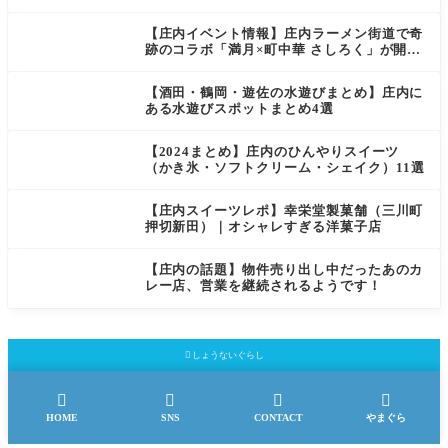
【庄内イベント情報】庄内ラーメン街道で奇
跡のコラボ「満月×町中華 さしろく」が開催
中（鶴岡市）
【酒田・鶴岡・遊佐の水遊びまとめ】庄内に
ある水遊びスポットまとめ4選
【2024まとめ】庄内のひんやりスイーツ
（かき氷・ソフトクリーム・シェイク）11選
【庄内スイーツレポ】幸栄堂製菓舗（三川町
押切新田）｜オシャレすぎる洋菓子店
【庄内の話題】物件売り出し中だったあのカ
レー店、営業を継続されるようです！

しょうないぐらし




HOME
SNS
CONTACT
やまぐら