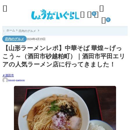





0

0
ホーム
庄内のグルメ

庄内のグルメ
2024年4月19日
【山形ラーメンレポ】中華そば 華煌～げっ
こう～（酒田市砂越粕町）｜酒田市平田エリ
アの人気ラーメン店に行ってきました！
酒田市
imoni-zaemon