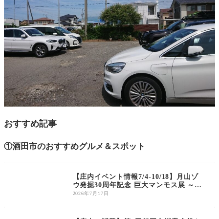
おすすめ記事
①酒田市のおすすめグルメ＆スポット
庄内のイベント
【庄内イベント情報7/4-10/18】月山ゾ
ウ発掘30周年記念 巨大マンモス展 ～月
山ゾウとその仲間たち～（鶴岡市）
2026年7月17日
庄内のイベント